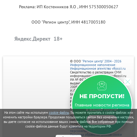
Реклама: ИП Костенников Я.О , ИНН 575300050627
ООО "Регион центр", ИНН 4817003180
Яндекс.Директ
© ООО
"Регион центр" 2004 - 2026
Информационное наполнение:
Информационное агентство vRossii.ru
Свидетельство о регистрации СМИ
информационного агентства vRossii.ru
ИА № ФС 77‑35502
выдано РОСКОМНАДЗОРом 04 марта
2009г.
И. О. Главного редактора Нарыков А. Н.
Баннеры на портале размещаются на
НЕ ПРОПУСТИ!
правах рекламы.
Реклама на портале:
Главные новости региона
Рекламное агентство "Умный маркетинг"
тел. 7-910-267-70-40,
в вашей почте!
На этом сайте мы используем
cookie-файлы
. Вы можете прочитать о cookie-файлах или
email: umnyy.marketing@yandex.ru
Отдельные публикации могут содержать
изменить настройки браузера. Продолжая пользоваться сайтом без изменения настроек,
ПОДПИСАТЬСЯ
информацию, не предназначенную для
вы даете согласие на использование ваших cookie-файлов. Все собранные при помощи
пользователей до 18 лет.
cookie-файлов данные будут храниться на территории РФ.
Политика в отношении обработки
персональных данных
Политика обработки файлов cookie