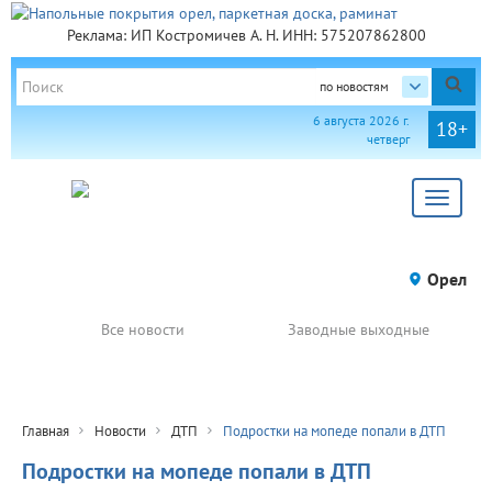
Реклама: ИП Костромичев А. Н. ИНН: 575207862800
по новостям
6 августа 2026 г.
18+
четверг
Toggle
navigat
Орел
Все новости
Заводные выходные
Главная
Новости
ДТП
Подростки на мопеде попали в ДТП
Подростки на мопеде попали в ДТП