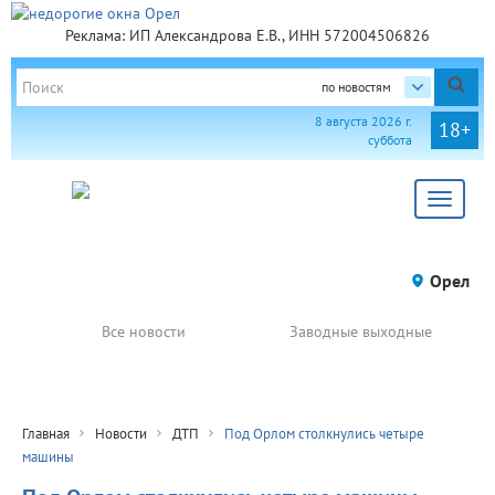
Реклама: ИП Александрова Е.В., ИНН 572004506826
по новостям
8 августа 2026 г.
18+
суббота
Toggle
navigat
Орел
Все новости
Заводные выходные
Главная
Новости
ДТП
Под Орлом столкнулись четыре
машины