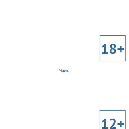
18+
Майкл
12+