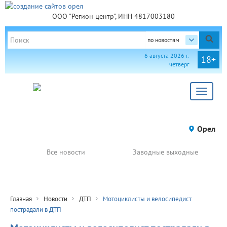
ООО "Регион центр", ИНН 4817003180
по новостям
6 августа 2026 г.
18+
четверг
Toggle
navigat
Орел
Все новости
Заводные выходные
Главная
Новости
ДТП
Мотоциклисты и велосипедист
пострадали в ДТП