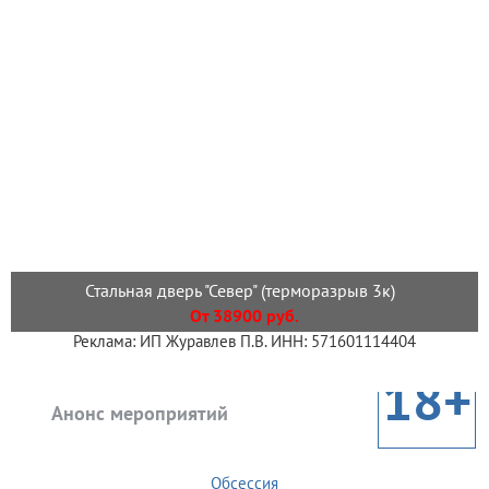
Стальная дверь "Север" (терморазрыв 3к)
От 38900 руб.
Реклама: ИП Журавлев П.В. ИНН: 571601114404
18+
Анонс мероприятий
Обсессия