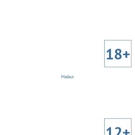
18+
Майкл
12+