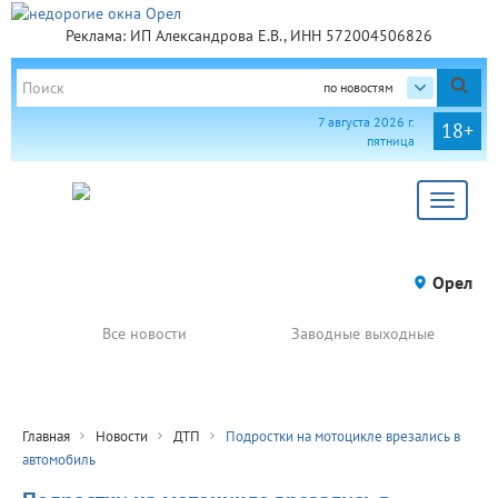
Реклама: ИП Александрова Е.В., ИНН 572004506826
по новостям
7 августа 2026 г.
18+
пятница
Toggle
navigat
Орел
Все новости
Заводные выходные
Главная
Новости
ДТП
Подростки на мотоцикле врезались в
автомобиль