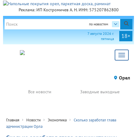
Реклама: ИП Костромичев А. Н. ИНН: 575207862800
по новостям
7 августа 2026 г.
18+
пятница
Toggle
navigat
Орел
Все новости
Заводные выходные
Главная
Новости
Экономика
Сколько заработал глава
администрации Орла