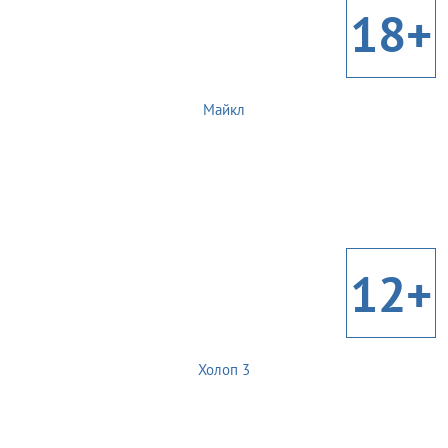
18+
Майкл
12+
Холоп 3