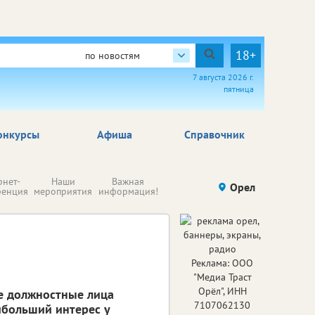
18+
по новостям
7 августа 2026 г.
пятница
онкурсы
Афиша
Справочник
Н
рнет-
Наши
Важная
Происшествия
Орел
Здоровье
комп
ренция
мероприятия
информация!
п
ре
Реклама: ООО
"Медиа Траст
Орёл", ИНН
е должностные лица
7107062130
ибольший интерес у