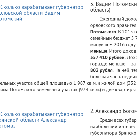
3. Вадим Потомски
область)
Ежегодный доход
орловского правител
Потомского
. В 2015 
семейный бюджет 5 7
минувшем 2016 году
меньше
. Итого доход
357 410 рублей.
Дох
гораздо меньше — за 
803 рубля
. На ней, т
большая часть недви
ельных участка общей площадью 1 987 кв.м. и жилой дом (332 
има Потомского земельный участок (974 кв.м.) и две квартиры 
2. Александр Богом
Среди всех губе
наибольший интерес 
губернатора Брянской