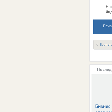
Нов
Янд
Печа
Вернуть
Послед
Бизнес