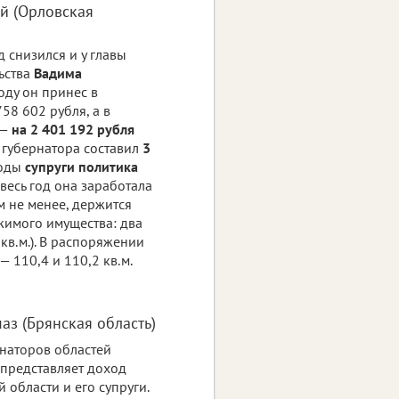
й (Орловская
 снизился и у главы
ьства
Вадима
году он принес в
58 602 рубля, а в
 —
на 2 401 192 рубля
 губернатора составил
3
оды
супруги политика
весь год она заработала
ем не менее, держится
жимого имущества: два
кв.м.). В распоряжении
— 110,4 и 110,2 кв.м.
аз (Брянская область)
рнаторов областей
представляет доход
 области и его супруги.