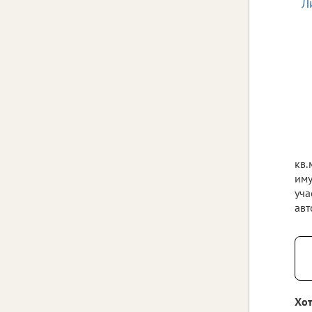
кв.
иму
уча
авт
Хот