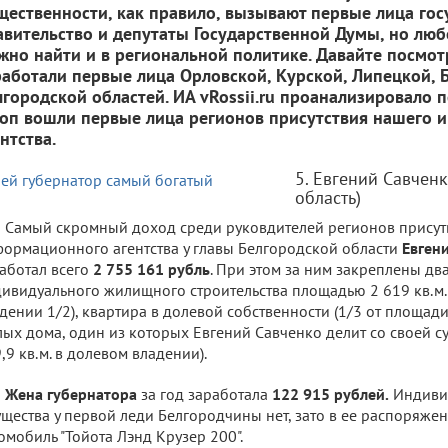
щественности, как правило, вызывают первые лица госу
авительство и депутаты Государственной Думы, но л
жно найти и в региональной политике. Давайте посмот
работали первые лица Орловской, Курской, Липецкой, 
лгородской областей. ИА vRossii.ru проанализировало 
топ вошли первые лица регионов присутствия нашего
нтства.
5. Евгений Савчен
область)
Самый скромный доход среди руковдителей регионов присут
ормационного агентства у главы Белгородской области
Евген
аботал всего
2 755 161 рубль
. При этом за ним закреплены дв
ивидуального жилищного строительства площадью 2 619 кв.м. и
дении 1/2), квартира в долевой собственности (1/3 от площади 
ых дома, один из которых Евгений Савченко делит со своей суп
,9 кв.м. в долевом владении).
Жена губернатора
за год заработала
122 915 рублей.
Индиви
щества у первой леди Белгородчины нет, зато в ее распоряже
омобиль "Тойота Лэнд Крузер 200".