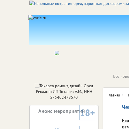
Все ново
Реклама: ИП Токарев А.М., ИНН
Главная
Н
575402478570
Че
18+
Анонс мероприятий
Еж
от