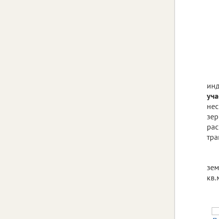
инд
уча
нес
зер
рас
тра
зем
кв.