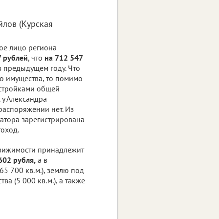
йлов (Курская
вое лицо региона
7 рублей
, что
на 712 547
 в предыдущем году. Что
о имущества, то помимо
остройками общей
 у Александра
распоряжении нет. Из
натора зарегистрирована
тоход.
движимости принадлежит
602 рубля,
а в
5 700 кв.м.), землю под
ва (5 000 кв.м.), а также