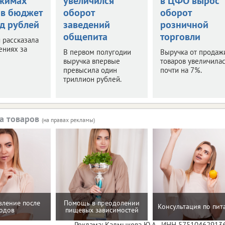
жимах
увеличился
в ЦФО вырос
 в бюджет
оборот
оборот
рд рублей
заведений
розничной
общепита
торговли
 рассказала
ениях за
В первом полугодии
Выручка от продаж
выручка впервые
товаров увеличилас
превысила один
почти на 7%.
триллион рублей.
а товаров
(на правах рекламы)
вление после
Помощь в преодолении
Консультация по пи
одов
пищевых зависимостей
Реклама: Калмыкова Ю.А., ИНН 57510462913