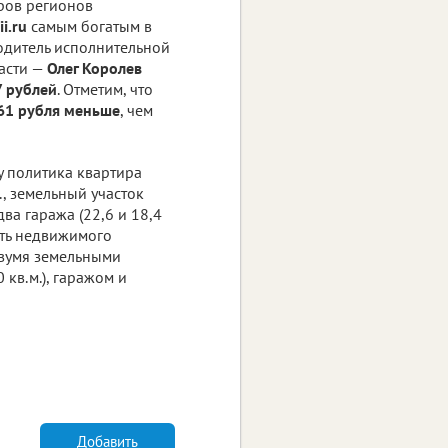
ров регионов
ii.ru
самым богатым в
водитель исполнительной
асти —
Олег Королев
7 рублей
. Отметим, что
061 рубля меньше
, чем
у политика квартира
, земельный участок
два гаража (22,6 и 18,4
асть недвижимого
двумя земельными
кв.м.), гаражом и
Добавить