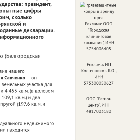
дарства: президент,
юбопытные цифры
рим, сколько
Брянской и
Реклама: ООО
поданные декларации.
"Городская
 информационного
клининговая
компания", ИНН
5754006405
ко (Белгородская
Реклама: ИП
вия нашего
Костенников Я.О ,
ИНН
ия Савченко
— он
575300050627
а земельных участка для
 4 455 кв.м. (в долевом
109,1 кв.м.) и два
ООО "Регион
ругой (197,6 кв.м. и
центр", ИНН
4817003180
дуального недвижимого
нии находится