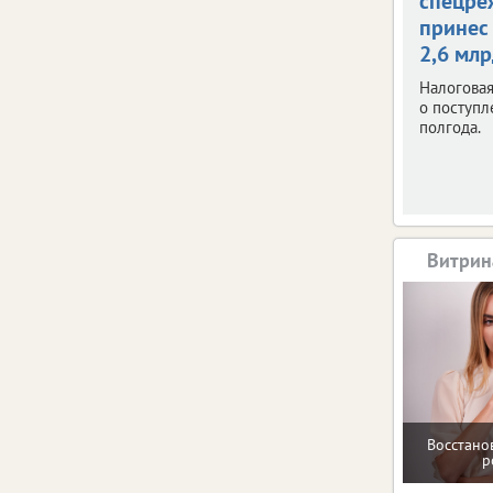
спецре
принес
2,6 мл
Налоговая
о поступл
полгода.
Витрин
Восстано
р