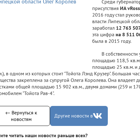
Среди губернато
присутствия
ИА vRoss
2016 году стал руко
власти Липецкой обл
заработал
12 763 50
эта цифра
на 8 511 
была в 2015 году.
В собственности 
площадью 118,5 кв.м.
площадью 25 кв.м. и 
м.), в одном из которых стоит "Тойота Лэнд Крузер". Большая ч
щества закреплена за супругой Олега Королева. Она владеет 
стками общей площадью 15 902 кв.м., двумя домами (259 и 170 
омобилем "Тойота Рав-4".
← Вернуться к
Другие новости в
новостям
ите читать наши новости раньше всех?