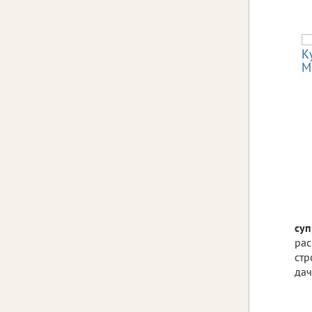
суп
рас
стр
дач