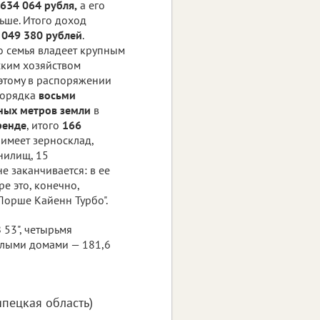
 634 064 рубля,
а его
ьше. Итого доход
 049 380 рублей
.
о семья владеет крупным
ским хозяйством
оэтому в распоряжении
порядка
восьми
ных метров земли
в
ренде
, итого
166
 имеет зерносклад,
нилищ, 15
 заканчивается: в ее
е это, конечно,
Порше Кайенн Турбо".
 53", четырьмя
илыми домами — 181,6
ипецкая область)