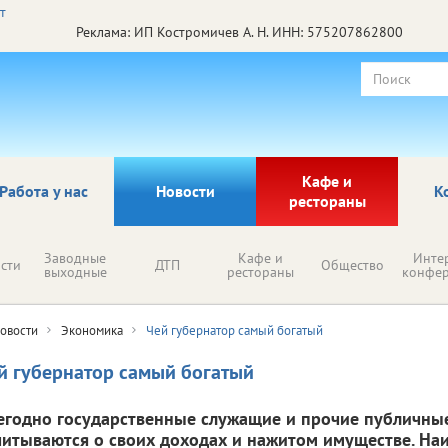
Реклама: ИП Костромичев А. Н. ИНН: 575207862800
Кафе и
Работа у нас
Новости
К
рестораны
Заводные
Кафе и
Инте
сти
ДТП
Общество
выходные
рестораны
конфе
овости
Экономика
Чей губернатор самый богатый
й губернатор самый богатый
егодно государственные служащие и прочие публичны
читываются о своих доходах и нажитом имуществе. На