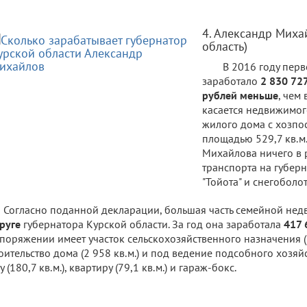
4. Александр Миха
область)
В 2016 году пер
заработало
2 830 72
рублей меньше
, чем
касается недвижимог
жилого дома с хозп
площадью 529,7 кв.м.
Михайлова ничего в 
транспорта на губер
"Тойота" и снегоболо
Согласно поданной декларации, большая часть семейной не
руге
губернатора Курской области. За год она заработала
417 
поряжении имеет участок сельскохозяйственного назначения (6
оительство дома (2 958 кв.м.) и под ведение подсобного хозяйст
у (180,7 кв.м.), квартиру (79,1 кв.м.) и гараж-бокс.