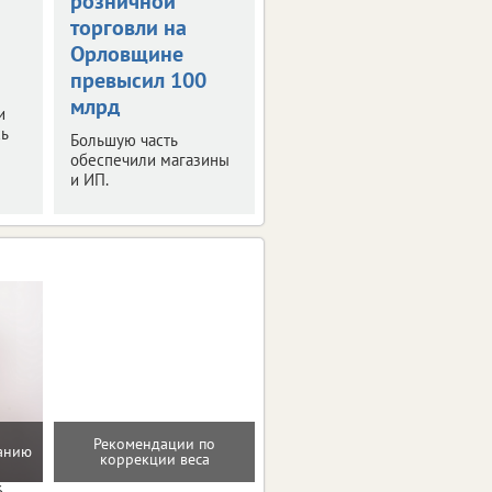
розничной
налогов стали
торговли на
собирать больше
Орловщине
Платежи выросли на 3
превысил 100
млрд рублей.
млрд
и
ь
Большую часть
обеспечили магазины
и ИП.
Мотивацию и поддержку
Рекомендации по
танию
на пути к здоровью и телу
коррекции веса
мечты
6