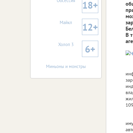
Обсессия
18+
об
пр
мо
за
Майкл
12+
Бе
В 
аге
Холоп 3
6+
Миньоны и монстры
инф
зар
инд
вла
жил
109
иму
авт