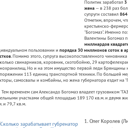
Политик заработал
3
жена
— в 238 раз бол
супруги составил
864
Отметим, впрочем, чт
крестьянско-фермер
"Богомаз". Именно п
Валентины Богомаз 
миллиардов квадрат
ивидуальном пользовании и
порядка 30 миллионов соток в а
стков
. Помимо этого, супруга высокопоставленного чиновника
колько свинарников, коровник, скотобойню, 29 картофелехра
нохранилищ. Но и на этом имущество первой леди Брянщины не
поряжении 113 единиц транспортной техники. По большей мер
кторы, самосвалы и комбайны, но жена губернатора ездит на "
Тем временем сам Александо Богомаз владеет грузовиком "ГАЗ
ельными участками общей площадью 189 170 кв.м. и двумя ж
м. и 79,7 кв.м.
1. Олег Королев (Л