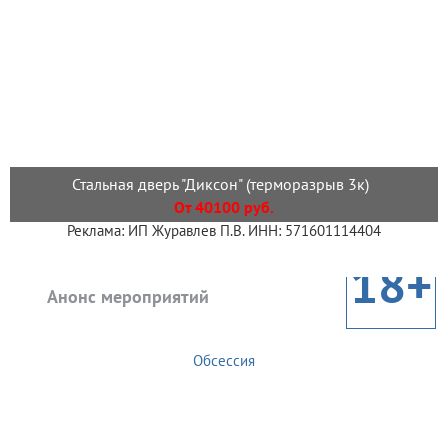
Стальная дверь "Диксон" (терморазрыв 3к)
От 40100 руб.
Реклама: ИП Журавлев П.В. ИНН: 571601114404
18+
Анонс мероприятий
Обсессия