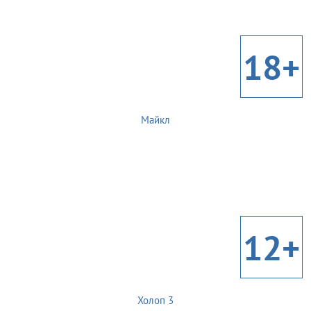
18+
Майкл
12+
Холоп 3