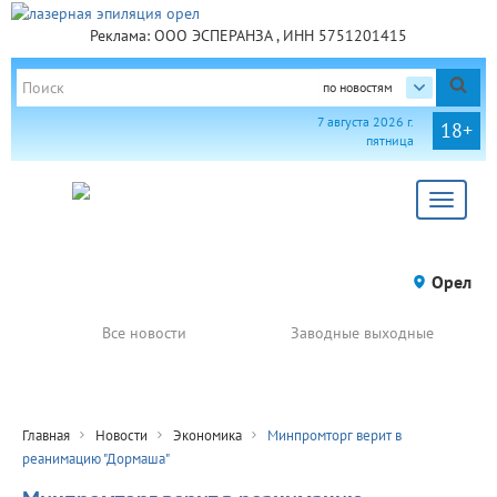
Реклама: ООО ЭСПЕРАНЗА , ИНН 5751201415
по новостям
7 августа 2026 г.
18+
пятница
Toggle
navigat
Орел
Все новости
Заводные выходные
Главная
Новости
Экономика
Минпромторг верит в
реанимацию "Дормаша"