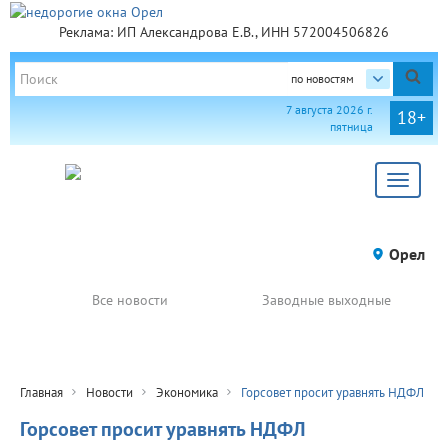
Реклама: ИП Александрова Е.В., ИНН 572004506826
по новостям
7 августа 2026 г.
18+
пятница
Toggle
navigat
Орел
Все новости
Заводные выходные
Главная
Новости
Экономика
Горсовет просит уравнять НДФЛ
Горсовет просит уравнять НДФЛ