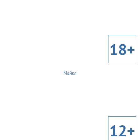
18+
Майкл
12+