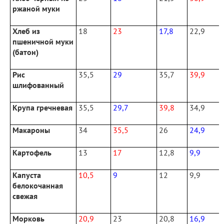
ржаной муки
Хлеб из
18
23
17,8
22,9
пшеничной муки
(батон)
Рис
35,5
29
35,7
39,9
шлифованный
Крупа гречневая
35,5
29,7
39,8
34,9
Макароны
34
35,5
26
24,9
Картофель
13
17
12,8
9,9
Капуста
10,5
9
12
9,9
белокочанная
свежая
Морковь
20,9
23
20,8
16,9