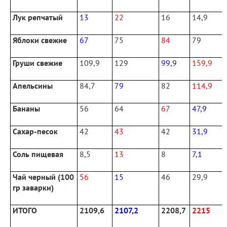
Лук репчатый
13
22
16
14,9
Яблоки свежие
67
75
84
79
Груши свежие
109,9
129
99,9
159,9
Апельсины
84,7
79
82
114,9
Бананы
56
64
67
47,9
Сахар-песок
42
43
42
31,9
Соль пищевая
8,5
13
8
7,1
Чай черный (100
56
15
46
29,9
гр заварки)
ИТОГО
2109,6
2107,2
2208,7
2215