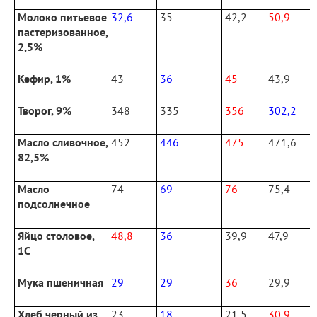
Молоко питьевое
32,6
35
42,2
50,9
пастеризованное,
2,5%
Кефир, 1%
43
36
45
43,9
Творог, 9%
348
335
356
302,2
Масло сливочное,
452
446
475
471,6
82,5%
Масло
74
69
76
75,4
подсолнечное
Яйцо столовое,
48,8
36
39,9
47,9
1С
Мука пшеничная
29
29
36
29,9
Хлеб черный из
23
18
21,5
30,9