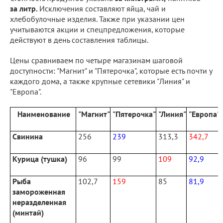
за литр.
Исключения составляют яйца, чай и
хлебобулочные изделия. Также при указании цен
учитываются акции и спецпредложения, которые
действуют в день составления таблицы.
Цены сравниваем по четыре магазинам шаговой
доступности: "Магнит" и "Пятерочка", которые есть почти у
каждого дома, а также крупные сетевики "Линия" и
"Европа".
Наименование
"Магнит"
"Пятерочка"
"Линия"
"Европа"
Свинина
256
239
313,3
342,7
Курица (тушка)
96
99
109
92,9
Рыба
102,7
159
85
81,9
замороженная
неразделенная
(минтай)