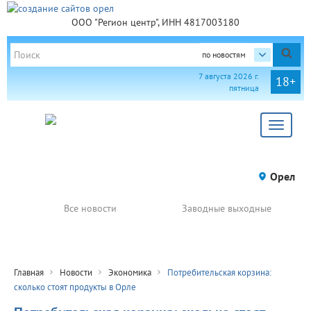
ООО "Регион центр", ИНН 4817003180
по новостям
7 августа 2026 г.
18+
пятница
Toggle
navigat
Орел
Все новости
Заводные выходные
Главная
Новости
Экономика
Потребительская корзина:
сколько стоят продукты в Орле