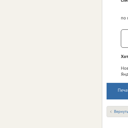
по 
Хот
Нов
Янд
Печа
Вернуть