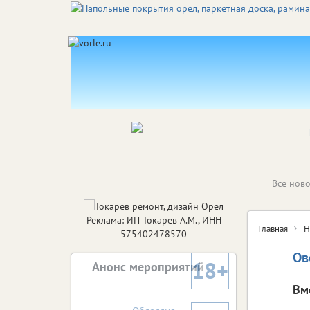
Все ново
Реклама: ИП Токарев А.М., ИНН
Главная
Н
575402478570
Ов
18+
Анонс мероприятий
Вм