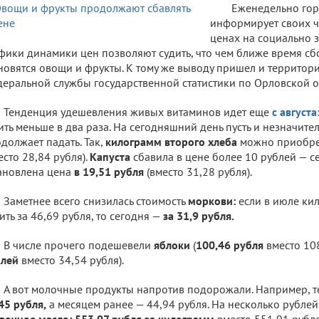
Еженедельно го
информирует своих ч
ценах на социально 
фики динамики цен позволяют судить, что чем ближе время сб
новятся овощи и фрукты. К тому же выводу пришел и территор
еральной службы государственной статистики по Орловской о
Тенденция удешевления живых витаминов идет еще
с августа
ить меньше в два раза. На сегодняшний день пусть и незначите
должает падать. Так,
килограмм второго хлеба
можно приобр
есто 28,84 рубля).
Капуста
сбавила в цене более 10 рублей — с
ановлена цена
в 19,51 рубля
(вместо 31,28 рубля).
Заметнее всего снизилась стоимость
моркови:
если в июле ки
ить за 46,69 рубля, то сегодня —
за 31,9 рубля.
В числе прочего подешевели
яблоки
(
100,46 рубля
вместо 108
блей
вместо 34,54 рубля).
А вот молочные продукты напротив подорожали. Например, 
45 рубля,
а месяцем ранее — 44,94 рубля. На несколько рубле
вочное масло: 553,97 рубля за килограмм
вместо 551,91 рубля