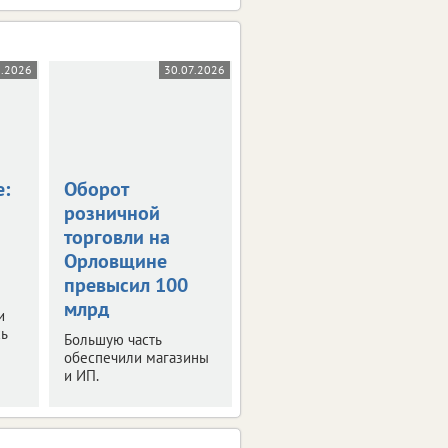
8.2026
30.07.2026
28.07.2026
е:
Оборот
На Орловщине
розничной
налогов стали
торговли на
собирать больше
Орловщине
Платежи выросли на 3
превысил 100
млрд рублей.
млрд
и
ь
Большую часть
обеспечили магазины
и ИП.