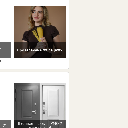
о
Помощь в преодолении
Проверенные пп-рецепты
пищевых зависимостей
6
Входная дверь ТЕРМО 2
Входная дверь 9см
ст 2"
эмалит белый
Концепт