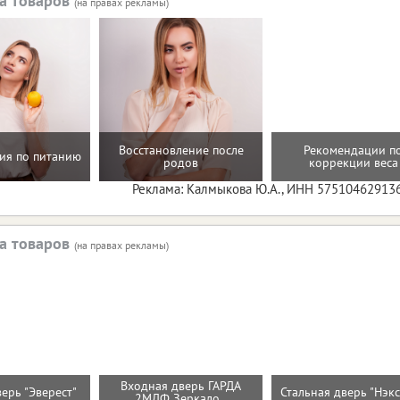
а товаров
(на правах рекламы)
Восстановление после
Рекомендации п
ия по питанию
родов
коррекции веса
Реклама: Калмыкова Ю.А., ИНН 57510462913
а товаров
(на правах рекламы)
Входная дверь ГАРДА
верь "Эверест"
Стальная дверь "Нэк
2МДФ Зеркало