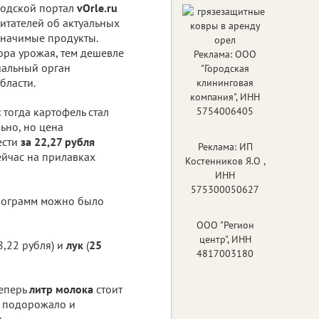
родской портал
vOrle.ru
итателей об актуальных
значимые продукты.
ора урожая, тем дешевле
Реклама: ООО
иальный орган
"Городская
бласти.
клининговая
компания", ИНН
:
тогда картофель стал
5754006405
льно, но цена
ести
за 22,27 рубля
Реклама: ИП
ейчас на прилавках
Костенников Я.О ,
ИНН
575300050627
лограмм можно было
ООО "Регион
центр", ИНН
,22 рубля) и
лук
(
25
4817003180
теперь
литр молока
стоит
й подорожало и
.