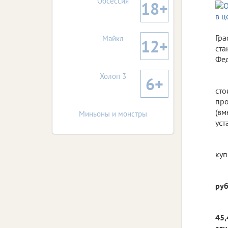
Обсессия
18+
Гра
Майкл
12+
ста
Фед
Холоп 3
6+
сто
про
(вм
Миньоны и монстры
уст
куп
ру
45,
сли