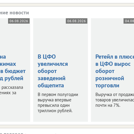
ние новости
06.08.2026
06.08.2026
04.0
 на
В ЦФО
Ретейл в плюс
жимах
увеличился
в ЦФО вырос
 в бюджет
оборот
оборот
рд рублей
заведений
розничной
общепита
торговли
 рассказала
ениях за
В первом полугодии
Выручка от продаж
выручка впервые
товаров увеличилас
превысила один
почти на 7%.
триллион рублей.