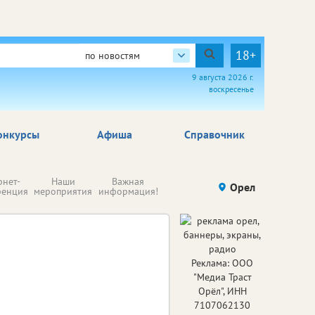
18+
по новостям
9 августа 2026 г.
воскресенье
онкурсы
Афиша
Справочник
Н
рнет-
Наши
Важная
Происшествия
Орел
Здоровье
комп
ренция
мероприятия
информация!
п
ре
Реклама: ООО
"Медиа Траст
Орёл", ИНН
7107062130