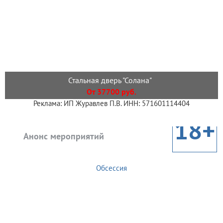
Стальная дверь "Солана"
От 37700 руб.
Реклама: ИП Журавлев П.В. ИНН: 571601114404
18+
Анонс мероприятий
Обсессия