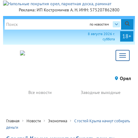
Реклама: ИП Костромичев А. Н. ИНН: 575207862800
по новостям
8 августа 2026 г.
18+
суббота
Toggle
navigat
Орел
Все новости
Заводные выходные
Главная
Новости
Экономика
С гостей Крыма начнут собирать
деньги