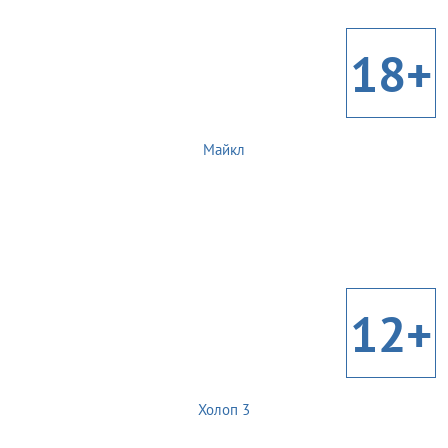
18+
Майкл
12+
Холоп 3