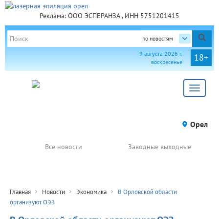
Реклама: ООО ЭСПЕРАНЗА , ИНН 5751201415
по новостям
9 августа 2026 г.
18+
воскресенье
Toggle
navigat
Орел
Все новости
Заводные выходные
Главная
Новости
Экономика
В Орловской области
организуют ОЭЗ