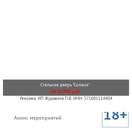
Стальная дверь "Солана"
От 37700 руб.
Реклама: ИП Журавлев П.В. ИНН: 571601114404
18+
Анонс мероприятий