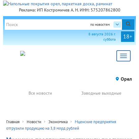
Реклама: ИП Костромичев А. Н. ИНН: 575207862800
по новостям
8 августа 2026 г.
18+
суббота
Toggle
navigat
Орел
Все новости
Заводные выходные
Главная
Новости
Экономика
Мценские предприятия
отгрузили продукцию на 3,8 млрд рублей