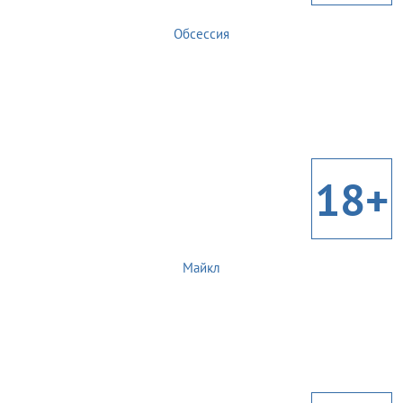
Обсессия
18+
Майкл