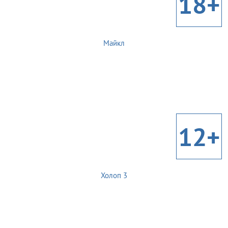
18+
Майкл
12+
Холоп 3