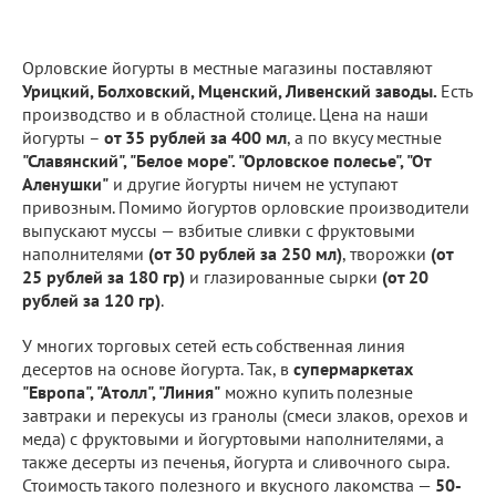
Орловские йогурты в местные магазины поставляют
Урицкий, Болховский, Мценский, Ливенский заводы.
Есть
производство и в областной столице. Цена на наши
йогурты –
от 35 рублей за 400 мл
, а по вкусу местные
"Славянский", "Белое море". "Орловское полесье", "От
Аленушки"
и другие йогурты ничем не уступают
привозным. Помимо йогуртов орловские производители
выпускают муссы — взбитые сливки с фруктовыми
наполнителями
(от 30 рублей за 250 мл)
, творожки
(от
25 рублей за 180 гр)
и глазированные сырки
(от 20
рублей за 120 гр)
.
У многих торговых сетей есть собственная линия
десертов на основе йогурта. Так, в
супермаркетах
"Европа", "Атолл", "Линия"
можно купить полезные
завтраки и перекусы из гранолы (смеси злаков, орехов и
меда) с фруктовыми и йогуртовыми наполнителями, а
также десерты из печенья, йогурта и сливочного сыра.
Стоимость такого полезного и вкусного лакомства —
50-