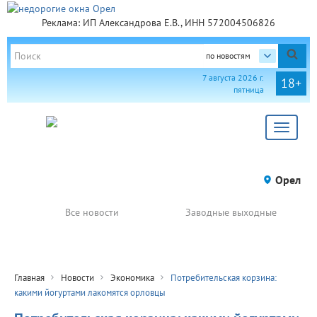
Реклама: ИП Александрова Е.В., ИНН 572004506826
по новостям
7 августа 2026 г.
18+
пятница
Toggle
navigat
Орел
Все новости
Заводные выходные
Главная
Новости
Экономика
Потребительская корзина:
какими йогуртами лакомятся орловцы