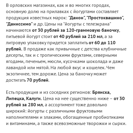
В орловских магазинах, как и во многих городах,
основную долю на прилавках с йогуртами составляет
продукция известных марок:
"Данон", "Простоквашино",
"Даниссимо"
и др. Цены на "йогурты с телеэкрана"
начинаются
от 30 рублей за 120-граммовую баночку
,
питьевой йогурт стоит
от 40 рублей за 210 мл
, а за
литровую упаковку придется заплатить
от 60 до 110
рублей.
В продаже как привычные с детства клубничные
десерты, так и с тропическими фруктами, северными
ягодами, печеньем, мюсли, кусочками шоколада и даже
лавандой или мятой. На любой вкус и кошелек. Чем
экзотичнее, тем дороже. Цена за баночку может
достигать
70 рублей
.
Есть продукция и из соседних регионов:
Брянска,
Липецка, Калуги.
Цена на нее существенно ниже –
от 30
рублей за 280 мл
, а ассортимент тоже довольно
широкий: йогурты с различными фруктовыми
наполнителями и злаками, обогащенные пробиотиками
и витаминами, а также всевозможные творожки и сырки.