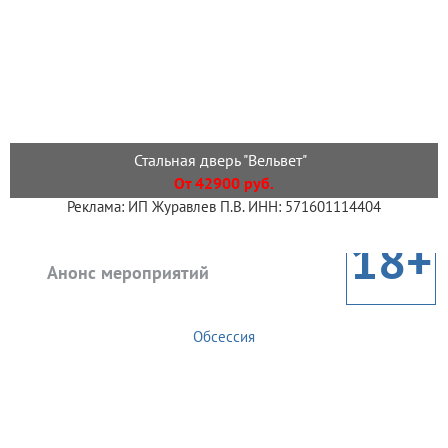
Стальная дверь "Вельвет"
От 42900 руб.
Реклама: ИП Журавлев П.В. ИНН: 571601114404
18+
Анонс мероприятий
Обсессия