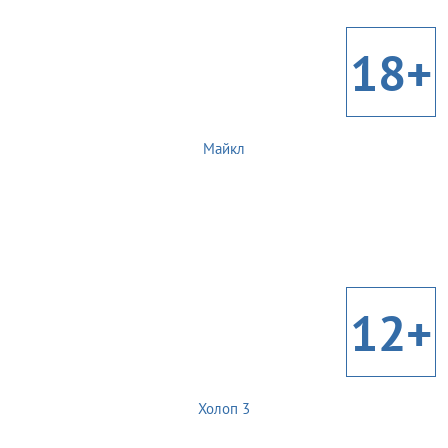
18+
Майкл
12+
Холоп 3