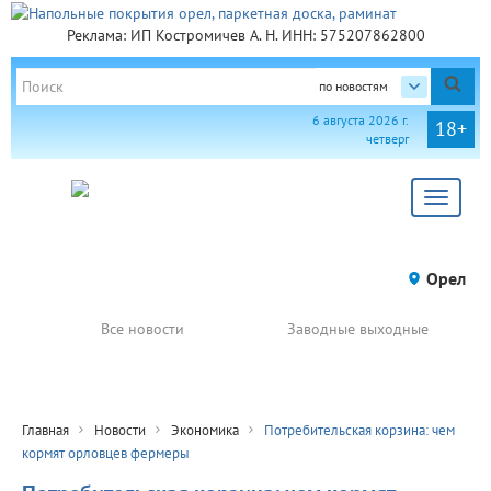
Реклама: ИП Костромичев А. Н. ИНН: 575207862800
по новостям
6 августа 2026 г.
18+
четверг
Toggle
navigat
Орел
Все новости
Заводные выходные
Главная
Новости
Экономика
Потребительская корзина: чем
кормят орловцев фермеры