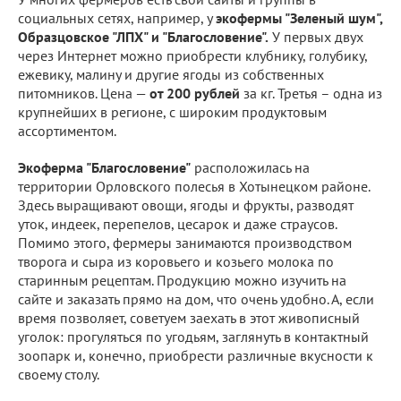
социальных сетях, например, у
экофермы "Зеленый шум",
Образцовское "ЛПХ" и "Благословение".
У первых двух
через Интернет можно приобрести клубнику, голубику,
ежевику, малину и другие ягоды из собственных
питомников. Цена —
от 200 рублей
за кг. Третья – одна из
крупнейших в регионе, с широким продуктовым
ассортиментом.
Экоферма "Благословение"
расположилась на
территории Орловского полесья в Хотынецком районе.
Здесь выращивают овощи, ягоды и фрукты, разводят
уток, индеек, перепелов, цесарок и даже страусов.
Помимо этого, фермеры занимаются производством
творога и сыра из коровьего и козьего молока по
старинным рецептам. Продукцию можно изучить на
сайте и заказать прямо на дом, что очень удобно. А, если
время позволяет, советуем заехать в этот живописный
уголок: прогуляться по угодьям, заглянуть в контактный
зоопарк и, конечно, приобрести различные вкусности к
своему столу.