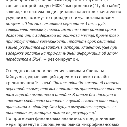
состав которой входят МФК "Быстроденьги", "Турбозайм")
заявил, что платежная дисциплина клиентов значительно
ухудшится, потому что пропадет стимул погашать заем
вовремя.
"При максимальной переплате 3 тыс. руб.
совершенно неважно, погасишь ли ты заем раньше срока
договора или с задержкой на один-два месяца. Кроме того,
при отсутствии возможности продлить срок действия
займа ухудшатся кредитные истории клиентов: уже при
задержке оплаты на три-пять дней информация об этом
передается в БКИ"
, — резюмирует он.
О неоднозначности решения заявила и Светлана
Гайдукова, управляющий директор сервиса онлайн-
кредитования "Е-заем": "
Бизнес офлайн-компаний станет
нерентабельным, так как стоимость привлечения клиента
там гораздо выше, чем в онлайне. В итоге без доступа к
заемным средствам останется целый сегмент клиентов,
привыкших к офлайну. Они будут вынуждены вернуться к
ростовщикам, которых никто не регулирует."
По прогнозам финансовых аналитиков предпринятые
меры приведут к сокращению рынка микрофинансовых