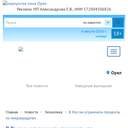
Реклама: ИП Александрова Е.В., ИНН 572004506826
по новостям
6 августа 2026 г.
18+
четверг
Toggle
navigat
Орел
Все новости
Заводные выходные
Главная
Новости
Экономика
В России ограничили проценты
по микрокредитам