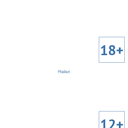
18+
Майкл
12+