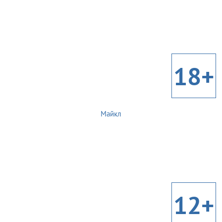
18+
Майкл
12+