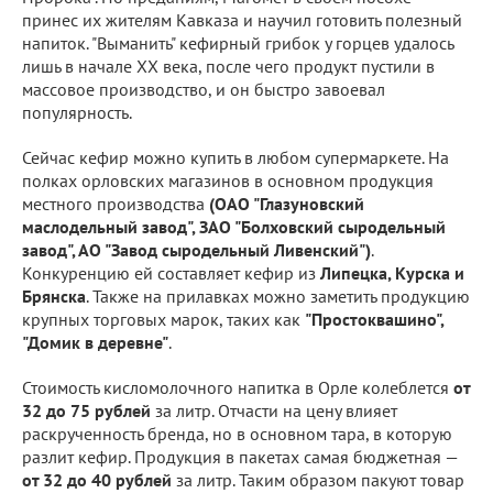
принес их жителям Кавказа и научил готовить полезный
напиток. "Выманить" кефирный грибок у горцев удалось
лишь в начале XX века, после чего продукт пустили в
массовое производство, и он быстро завоевал
популярность.
Сейчас кефир можно купить в любом супермаркете. На
полках орловских магазинов в основном продукция
местного производства
(ОАО "Глазуновский
маслодельный завод", ЗАО "Болховский сыродельный
завод", АО "Завод сыродельный Ливенский")
.
Конкуренцию ей составляет кефир из
Липецка, Курска и
Брянска
. Также на прилавках можно заметить продукцию
крупных торговых марок, таких как
"Простоквашино",
"Домик в деревне"
.
Стоимость кисломолочного напитка в Орле колеблется
от
32 до 75 рублей
за литр. Отчасти на цену влияет
раскрученность бренда, но в основном тара, в которую
разлит кефир. Продукция в пакетах самая бюджетная —
от 32 до 40 рублей
за литр. Таким образом пакуют товар