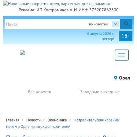
Реклама: ИП Костромичев А. Н. ИНН: 575207862800
по новостям
6 августа 2026 г.
18+
четверг
Toggle
navigat
Орел
Все новости
Заводные выходные
Главная
Новости
Экономика
Потребительская корзина:
почем в Орле напиток долгожителей