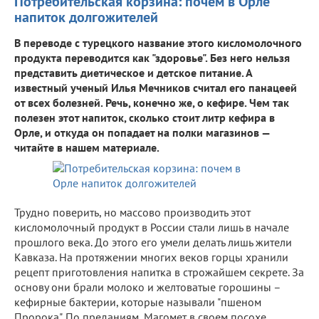
Потребительская корзина: почем в Орле
напиток долгожителей
В переводе с турецкого название этого кисломолочного
продукта переводится как "здоровье". Без него нельзя
представить диетическое и детское питание. А
известный ученый Илья Мечников считал его панацеей
от всех болезней. Речь, конечно же, о кефире. Чем так
полезен этот напиток, сколько стоит литр кефира в
Орле, и откуда он попадает на полки магазинов —
читайте в нашем материале.
Трудно поверить, но массово производить этот
кисломолочный продукт в России стали лишь в начале
прошлого века. До этого его умели делать лишь жители
Кавказа. На протяжении многих веков горцы хранили
рецепт приготовления напитка в строжайшем секрете. За
основу они брали молоко и желтоватые горошины –
кефирные бактерии, которые называли "пшеном
Пророка". По преданиям, Магомет в своем посохе