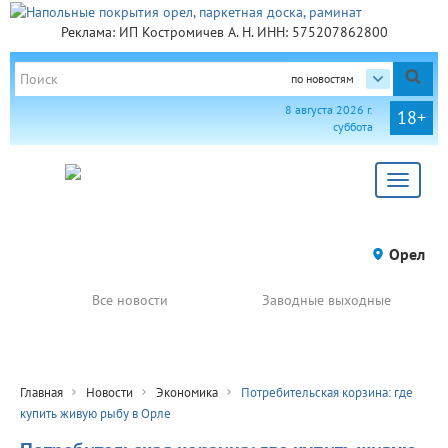
Реклама: ИП Костромичев А. Н. ИНН: 575207862800
по новостям
8 августа 2026 г.
18+
суббота
Toggle
navigat
Орел
Все новости
Заводные выходные
Главная
Новости
Экономика
Потребительская корзина: где
купить живую рыбу в Орле