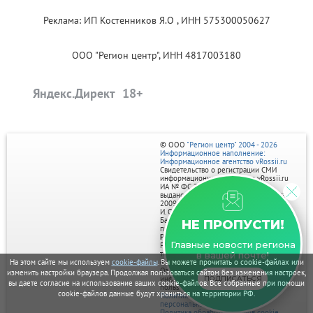
Реклама: ИП Костенников Я.О , ИНН 575300050627
ООО "Регион центр", ИНН 4817003180
Яндекс.Директ
© ООО
"Регион центр" 2004 - 2026
Информационное наполнение:
Информационное агентство vRossii.ru
Свидетельство о регистрации СМИ
информационного агентства vRossii.ru
ИА № ФС 77‑35502
выдано РОСКОМНАДЗОРом 04 марта
2009г.
И. О. Главного редактора Нарыков А. Н.
Баннеры на портале размещаются на
НЕ ПРОПУСТИ!
правах рекламы.
Реклама на портале:
Главные новости региона
Рекламное агентство "Умный маркетинг"
тел. 7-910-267-70-40,
в вашей почте!
email: umnyy.marketing@yandex.ru
На этом сайте мы используем
cookie-файлы
. Вы можете прочитать о cookie-файлах или
Отдельные публикации могут содержать
изменить настройки браузера. Продолжая пользоваться сайтом без изменения настроек,
информацию, не предназначенную для
ПОДПИСАТЬСЯ
вы даете согласие на использование ваших cookie-файлов. Все собранные при помощи
пользователей до 18 лет.
cookie-файлов данные будут храниться на территории РФ.
Политика в отношении обработки
персональных данных
Политика обработки файлов cookie