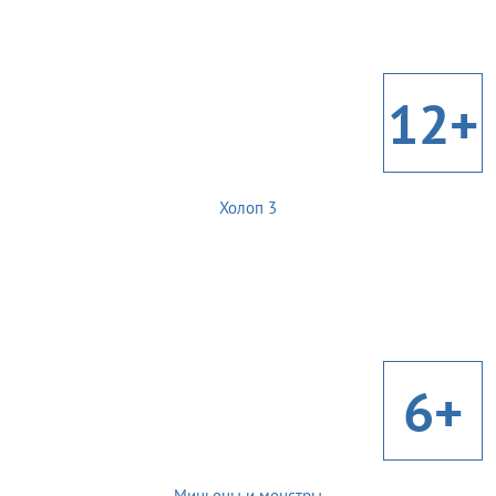
12+
Холоп 3
6+
Миньоны и монстры