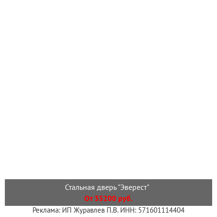
Стальная дверь "Эверест"
От 35200 руб.
Реклама: ИП Журавлев П.В. ИНН: 571601114404