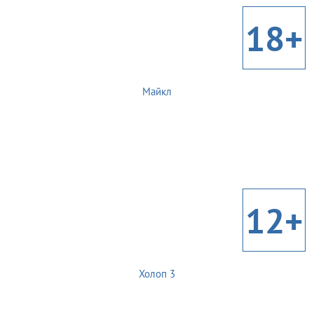
18+
Майкл
12+
Холоп 3