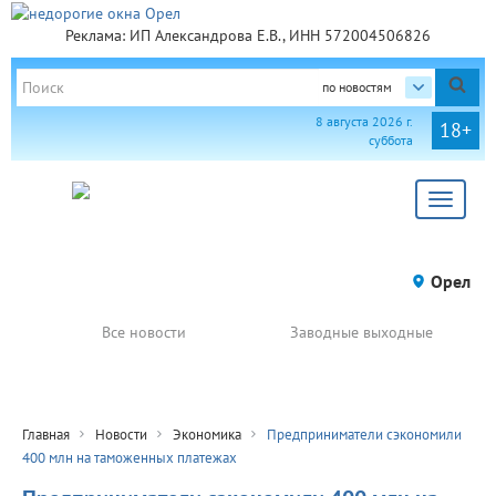
Реклама: ИП Александрова Е.В., ИНН 572004506826
по новостям
8 августа 2026 г.
18+
суббота
Toggle
navigat
Орел
Все новости
Заводные выходные
Главная
Новости
Экономика
Предприниматели сэкономили
400 млн на таможенных платежах