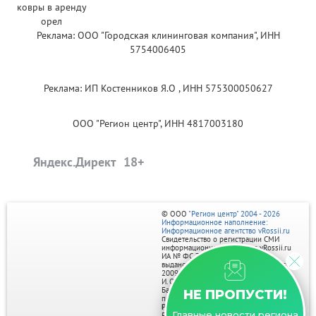
Реклама: ООО "Городская клининговая компания", ИНН
5754006405
Реклама: ИП Костенников Я.О , ИНН 575300050627
ООО "Регион центр", ИНН 4817003180
Яндекс.Директ
© ООО
"Регион центр" 2004 - 2026
Информационное наполнение:
Информационное агентство vRossii.ru
Свидетельство о регистрации СМИ
информационного агентства vRossii.ru
ИА № ФС 77‑35502
выдано РОСКОМНАДЗОРом 04 марта
2009г.
И. О. Главного редактора Нарыков А. Н.
Баннеры на портале размещаются на
НЕ ПРОПУСТИ!
правах рекламы.
Реклама на портале:
Главные новости региона
Рекламное агентство "Умный маркетинг"