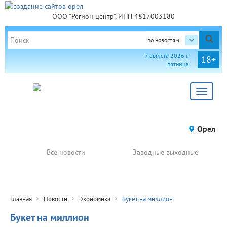
ООО "Регион центр", ИНН 4817003180
по новостям
7 августа 2026 г.
18+
пятница
Toggle
navigat
Орел
Все новости
Заводные выходные
Главная
Новости
Экономика
Букет на миллион
Букет на миллион