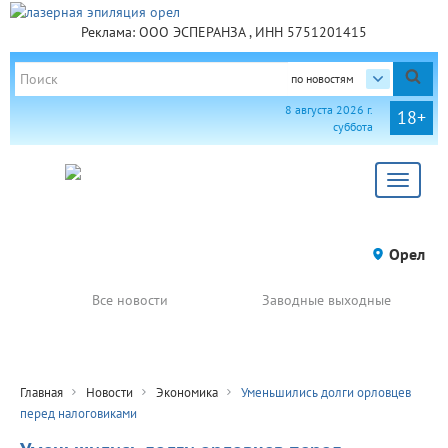
Реклама: ООО ЭСПЕРАНЗА , ИНН 5751201415
по новостям
8 августа 2026 г.
18+
суббота
Toggle
navigat
Орел
Все новости
Заводные выходные
Главная
Новости
Экономика
Уменьшились долги орловцев
перед налоговиками