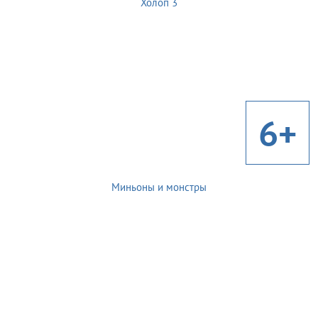
Холоп 3
6+
Миньоны и монстры