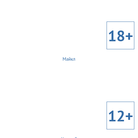
18+
Майкл
12+