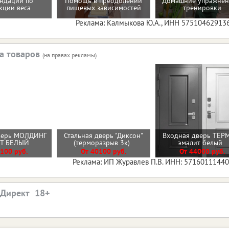
ндации по
Помощь в преодолении
Домашние упражнен
кции веса
пищевых зависимостей
тренировки
Реклама: Калмыкова Ю.А., ИНН 57510462913
а товаров
(на правах рекламы)
верь МОЛДИНГ
Стальная дверь "Диксон"
Входная дверь ТЕР
ИТ БЕЛЫЙ
(терморазрыв 3к)
эмалит белый
100 руб.
От 40100 руб.
От 44000 руб.
Реклама: ИП Журавлев П.В. ИНН: 5716011144
.Директ