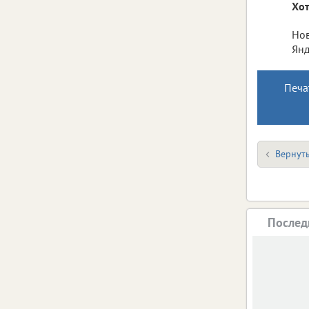
Хот
Нов
Янд
Печа
Вернуть
Послед