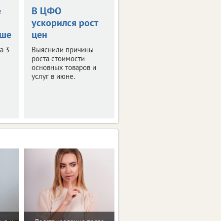
е
В ЦФО
Сколько стоит
ускорился рост
бензин в
ьше
цен
регионах ЦФО
а 3
Выяснили причины
И какие ограничения
роста стоимости
введены при продаже
основных товаров и
топлива на АЗС.
услуг в июне.
Подробности в нашем
материале.