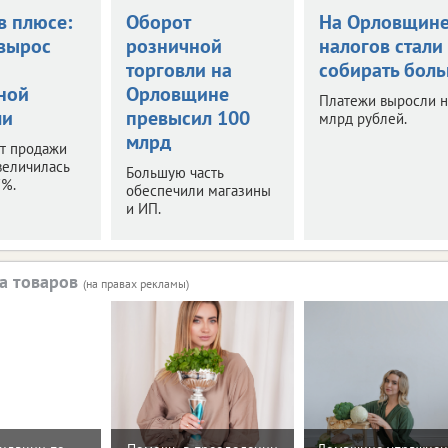
в плюсе:
Оборот
На Орловщин
вырос
розничной
налогов стали
торговли на
собирать бол
ной
Орловщине
Платежи выросли н
ли
превысил 100
млрд рублей.
млрд
т продажи
величилась
Большую часть
7%.
обеспечили магазины
и ИП.
а товаров
(на правах рекламы)