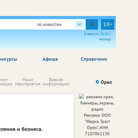
18+
по новостям
6 августа 2026 г.
четверг
онкурсы
Афиша
Справочник
Н
рнет-
Наши
Важная
Происшествия
Орел
Здоровье
комп
ренция
мероприятия
информация!
п
ре
Реклама: ООО
"Медиа Траст
Орёл", ИНН
ления и бизнеса.
7107062130