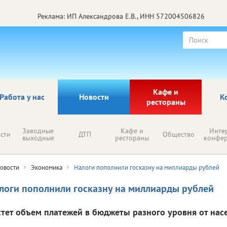
Реклама: ИП Александрова Е.В., ИНН 572004506826
Кафе и
Работа у нас
Новости
К
рестораны
Заводные
Кафе и
Инте
сти
ДТП
Общество
выходные
рестораны
конфе
овости
Экономика
Налоги пополнили госказну на миллиарды рублей
логи пополнили госказну на миллиарды рублей
стет объем платежей в бюджеты разного уровня от насе