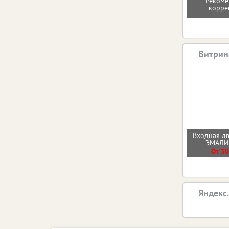
Рекоме
корре
Витрин
Входная д
ЭМАЛ
От 30
Яндекс