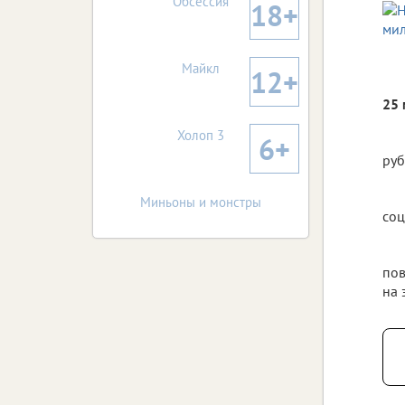
Обсессия
18+
Майкл
12+
25
Холоп 3
6+
руб
Миньоны и монстры
соц
пов
на 