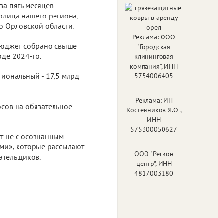
за пять месяцев
рлица нашего региона,
о Орловской области.
Реклама: ООО
бюджет собрано свыше
"Городская
оде 2024-го.
клининговая
компания", ИНН
гиональный - 17,5 млрд
5754006405
Реклама: ИП
осов на обязательное
Костенников Я.О ,
ИНН
575300050627
т не с осознанным
ми», которые рассылают
ООО "Регион
лательщиков.
центр", ИНН
4817003180