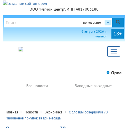
ООО "Регион центр", ИНН 4817003180
по новостям
6 августа 2026 г.
18+
четверг
Toggle
navigat
Орел
Все новости
Заводные выходные
Главная
Новости
Экономика
Орловцы совершили 70
миллионов покупок за три месяца