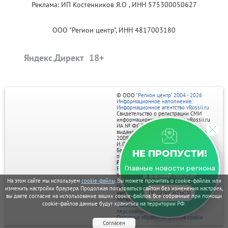
Реклама: ИП Костенников Я.О , ИНН 575300050627
ООО "Регион центр", ИНН 4817003180
Яндекс.Директ
© ООО
"Регион центр" 2004 - 2026
Информационное наполнение:
Информационное агентство vRossii.ru
Свидетельство о регистрации СМИ
информационного агентства vRossii.ru
ИА № ФС 77‑35502
выдано РОСКОМНАДЗОРом 04 марта
2009г.
И. О. Главного редактора Нарыков А. Н.
Баннеры на портале размещаются на
НЕ ПРОПУСТИ!
правах рекламы.
Реклама на портале:
Главные новости региона
Рекламное агентство "Умный маркетинг"
тел. 7-910-267-70-40,
в вашей почте!
На этом сайте мы используем
cookie-файлы
. Вы можете прочитать о cookie-файлах или
email: umnyy.marketing@yandex.ru
Отдельные публикации могут содержать
изменить настройки браузера. Продолжая пользоваться сайтом без изменения настроек,
ПОДПИСАТЬСЯ
информацию, не предназначенную для
вы даете согласие на использование ваших cookie-файлов. Все собранные при помощи
пользователей до 18 лет.
cookie-файлов данные будут храниться на территории РФ.
Политика в отношении обработки
персональных данных
Политика обработки файлов cookie
Согласен