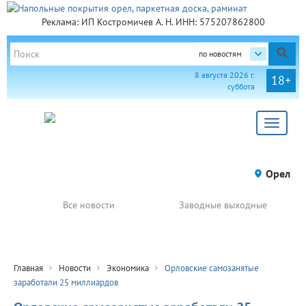
Реклама: ИП Костромичев А. Н. ИНН: 575207862800
по новостям
8 августа 2026 г.
18+
суббота
Toggle
navigat
Орел
Все новости
Заводные выходные
Главная
Новости
Экономика
Орловские самозанятые
заработали 25 миллиардов