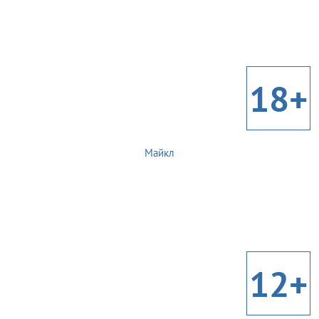
18+
Майкл
12+