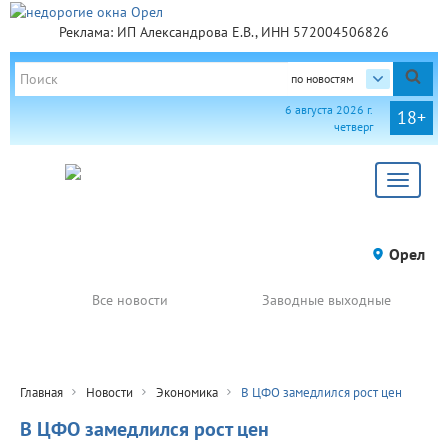
Реклама: ИП Александрова Е.В., ИНН 572004506826
по новостям
6 августа 2026 г.
18+
четверг
Toggle
navigat
Орел
Все новости
Заводные выходные
Главная
Новости
Экономика
В ЦФО замедлился рост цен
В ЦФО замедлился рост цен