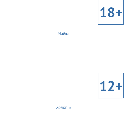
18+
Майкл
12+
Холоп 3