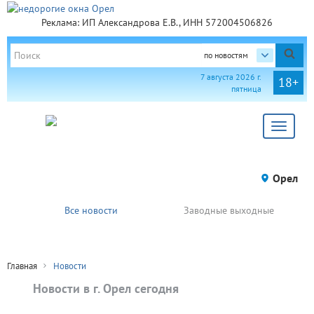
Реклама: ИП Александрова Е.В., ИНН 572004506826
по новостям
7 августа 2026 г.
18+
пятница
Toggle
navigat
Орел
Все новости
Заводные выходные
Главная
Новости
Новости в г. Орел сегодня