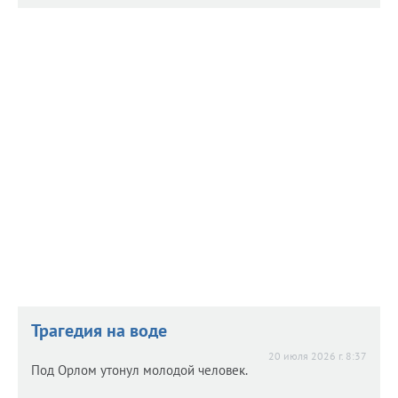
Назначен главврач Мценской ЦРБ
Назначен главврач Мценской ЦРБ
20 июля 2026 г. 9:16
Кому доверили этот пост? Рассказываем.
Трагедия на воде
20 июля 2026 г. 8:37
Под Орлом утонул молодой человек.