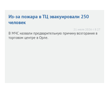
Из-за пожара в ТЦ эвакуировали 250
человек
21 июля 2026 г. 8:27
В МЧС назвали предварительную причину возгорания в
торговом центре в Орле.
На фронт отправили партию
На фронт отправили партию
медикаментов и спецтехники
медикаментов и спецтехники
21 июля 2026 г. 8:20