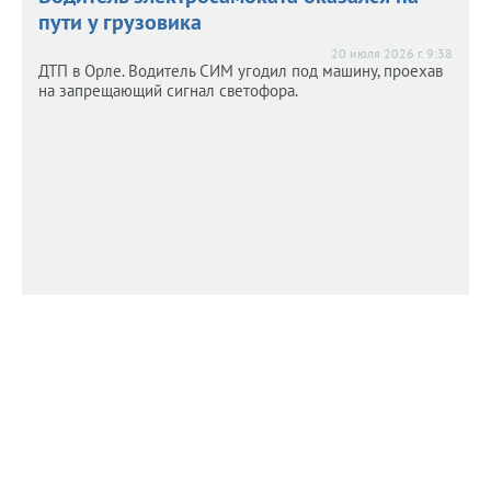
пути у грузовика
20 июля 2026 г. 9:38
ДТП в Орле. Водитель СИМ угодил под машину, проехав
на запрещающий сигнал светофора.
Легковушка влетела в «Газель» на
Легковушка влетела в «Газель» на
встречной
встречной
20 июля 2026 г. 9:26
Один человек погиб, трое – в больнице.