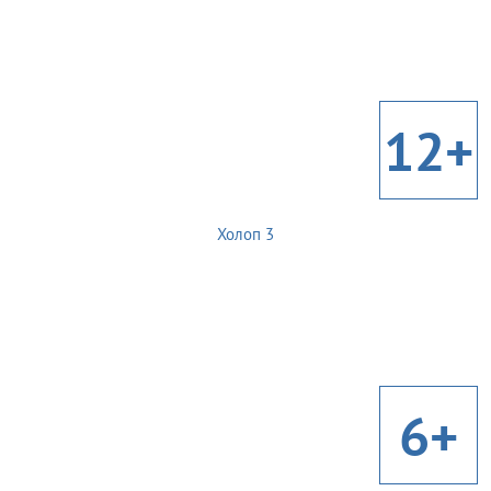
12+
Холоп 3
6+