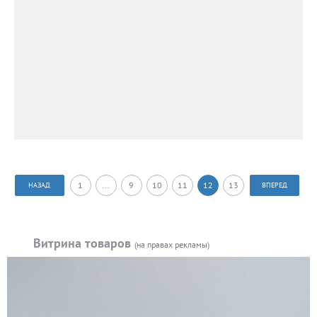
1
...
9
10
11
12
13
НАЗАД
ВПЕРЕД
Витрина товаров
(на правах рекламы)