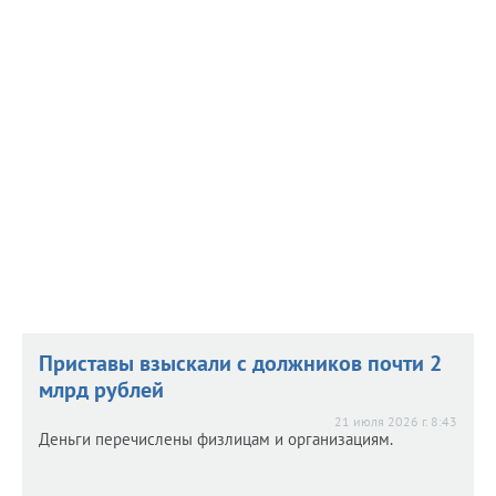
Орловцы оспорили кадастровую
Орловцы оспорили кадастровую
стоимость 493 объектов
стоимость 493 объектов
21 июля 2026 г. 9:00
О том, как изменились суммы, рассказали в Росреестре.
Приставы взыскали с должников почти 2
млрд рублей
21 июля 2026 г. 8:43
Деньги перечислены физлицам и организациям.