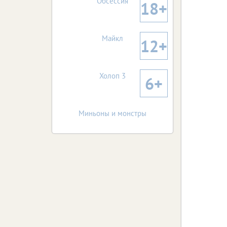
Главп
Обсессия
18+
перее
Майкл
12+
5 августа 2
Но а
Холоп 3
6+
В Орл
В Орл
Миньоны и монстры
Побед
5 августа 2
В парк