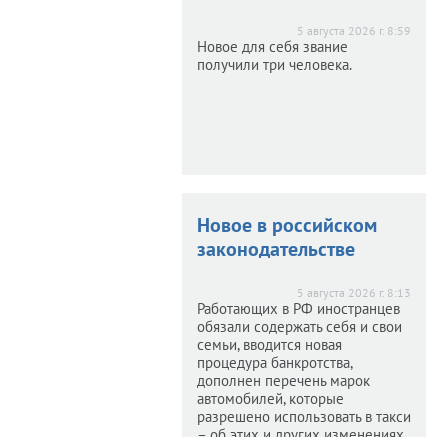
очтамта
Главпочтамта
хало
переехало
5 августа 2026 г. 8:59
Новое для себя звание
получили три человека.
026 г. 9:07
дрес остался прежним.
е открыли Аллею
е открыли Аллею
Новое в российском
ителей
Победителей
законодательстве
026 г. 8:46
5 августа 2026 г. 8:13
е Победы установлены
Работающих в РФ иностранцев
бюсты известных
обязали содержать себя и свои
военачальников.
семьи, вводится новая
процедура банкротства,
дополнен перечень марок
автомобилей, которые
разрешено использовать в такси
– об этих и других изменениях