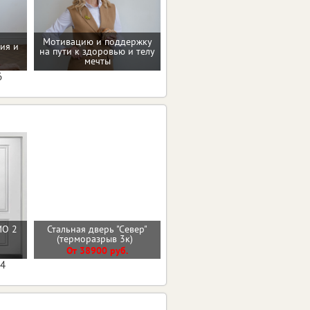
Мотивацию и поддержку
ия и
на пути к здоровью и телу
Программа снижения веса
мечты
6
МО 2
Стальная дверь "Север"
Входная дверь ЧЕРНЫЙ
(терморазрыв 3к)
КВАРЦ
От 38900 руб.
От 27700 руб.
04