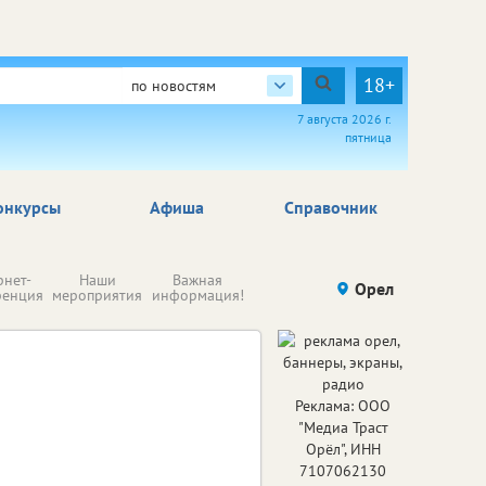
18+
по новостям
7 августа 2026 г.
пятница
онкурсы
Афиша
Справочник
Н
рнет-
Наши
Важная
Происшествия
Орел
Здоровье
комп
ренция
мероприятия
информация!
п
ре
Реклама: ООО
"Медиа Траст
Орёл", ИНН
7107062130