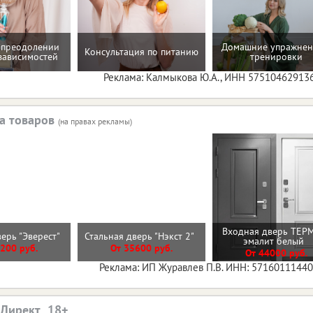
 преодолении
Домашние упражнен
Консультация по питанию
зависимостей
тренировки
Реклама: Калмыкова Ю.А., ИНН 57510462913
а товаров
(на правах рекламы)
Входная дверь ТЕР
верь "Эверест"
Стальная дверь "Нэкст 2"
эмалит белый
200 руб.
От 35600 руб.
От 44000 руб.
Реклама: ИП Журавлев П.В. ИНН: 5716011144
.Директ