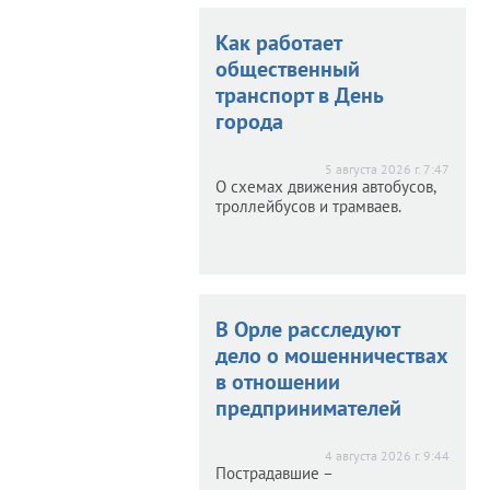
в обзоре.
скую область
ловскую область
Как работает
вали 26
атаковали 26
общественный
лотников
беспилотников
транспорт в День
города
026 г. 7:52
тивная сводка за ночь.
5 августа 2026 г. 7:47
О схемах движения автобусов,
троллейбусов и трамваев.
опасть на прием
попасть на прием
В Орле расследуют
оводству
к руководству
дело о мошенничествах
ского СУ СК
орловского СУ СК
в отношении
предпринимателей
2026 г. 10:00
те состоятся выездные
4 августа 2026 г. 9:44
приемы. Рассказываем,
Пострадавшие –
где и когда.