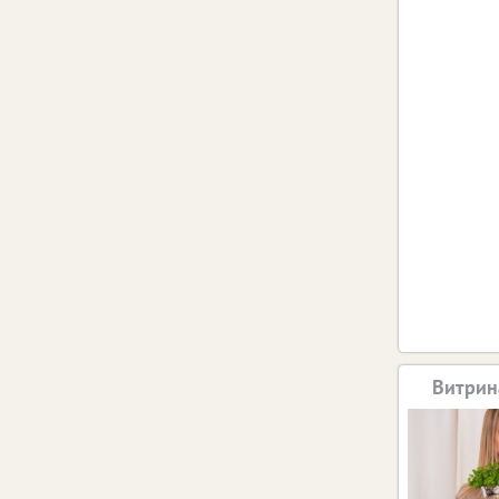
4 августа 2
Выруч
уве
Витрин