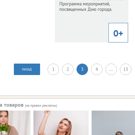
Программа мероприятий,
026 г. 8:26
посвященных Дню города.
ка от продажи товаров
личилась почти на 7%.
0+
0+
1
2
3
4
...
13
НАЗАД
а товаров
(на правах рекламы)