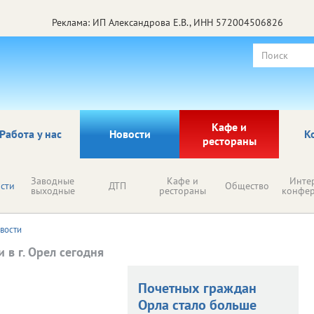
Реклама: ИП Александрова Е.В., ИНН 572004506826
Кафе и
Работа у нас
Новости
К
рестораны
Заводные
Кафе и
Инте
сти
ДТП
Общество
выходные
рестораны
конфе
вости
 в г. Орел сегодня
вое отделение
товое отделение
Почетных граждан
ского
Орловского
Орла стало больше