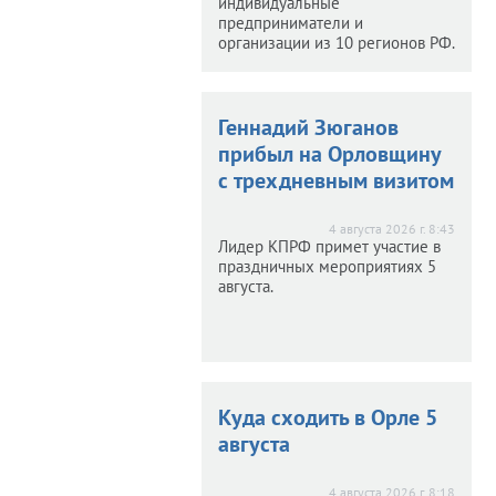
индивидуальные
предприниматели и
организации из 10 регионов РФ.
е появилась своя
е появилась своя
Геннадий Зюганов
тица
жар-птица
прибыл на Орловщину
с трехдневным визитом
026 г. 8:54
дарок ко Дню города –
4 августа 2026 г. 8:43
овый мурал на фасаде
Лидер КПРФ примет участие в
одного из зданий.
праздничных мероприятиях 5
августа.
л в плюсе: в ЦФО
л в плюсе: в ЦФО
Куда сходить в Орле 5
 оборот
вырос оборот
августа
чной торговли
ничной торговли
4 августа 2026 г. 8:18