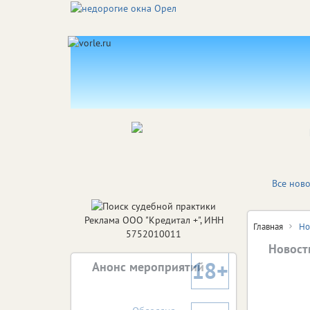
Все ново
Реклама ООО "Кредитал +", ИНН
Главная
Но
5752010011
Новости
18+
Анонс мероприятий
Почто
Поч
Орлов