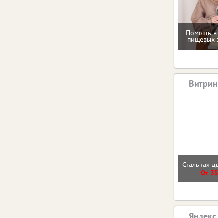
Помощь в
пищевых 
Витрин
Стальная д
От 35
Яндекс