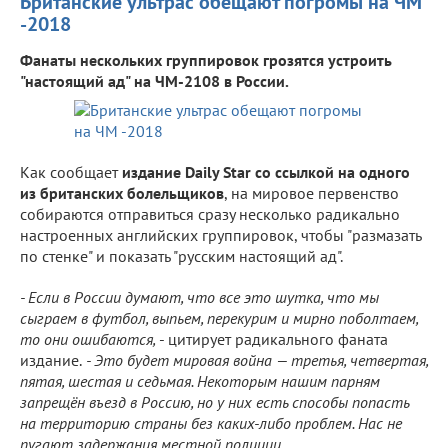
Британские ультрас обещают погромы на ЧМ
-2018
Фанаты нескольких группировок грозятся устроить
"настоящий ад" на ЧМ-2108 в России.
Как сообщает
издание Daily Star со ссылкой на одного
из британских болельщиков
, на мировое первенство
собираются отправиться сразу несколько радикально
настроенных английских группировок, чтобы "размазать
по стенке" и показать "русским настоящий ад".
- Если в России думают, что все это шутка, что мы
сыграем в футбол, выпьем, перекурим и мирно поболтаем,
то они ошибаются,
- цитирует радикального фаната
издание.
- Это будет мировая война — третья, четвертая,
пятая, шестая и седьмая. Некоторым нашим парням
запрещён въезд в Россию, но у них есть способы попасть
на территорию страны без каких-либо проблем. Нас не
пугают задержания местной полиции.