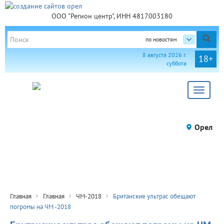
ООО "Регион центр", ИНН 4817003180
по новостям
8 августа 2026 г.
18+
суббота
Toggle
navigat
Орел
Главная
Главная
ЧМ-2018
Британские ультрас обещают
погромы на ЧМ -2018