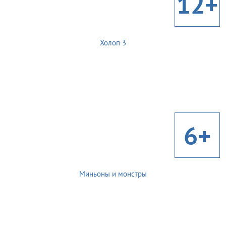
12+
Холоп 3
6+
Миньоны и монстры