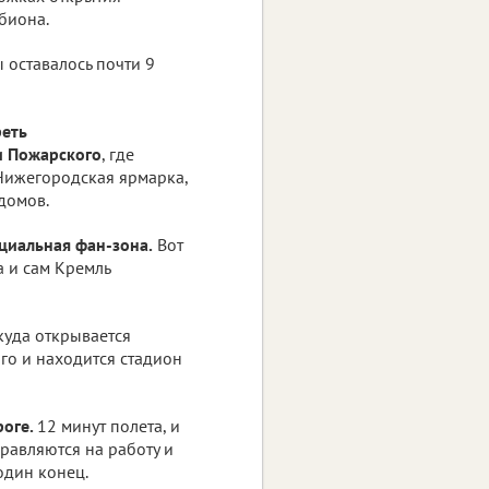
биона.
 оставалось почти 9
реть
и Пожарского
, где
 Нижегородская ярмарка,
домов.
циальная фан-зона.
Вот
а и сам Кремль
куда открывается
го и находится стадион
роге.
12 минут полета, и
равляются на работу и
один конец.