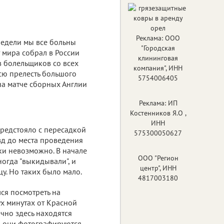
Реклама: ООО
недели мы все больны
"Городская
 мира собрал в России
клининговая
 болельщиков со всех
компания", ИНН
всю прелесть большого
5754006405
на матче сборных Англии
Реклама: ИП
Костенников Я.О ,
ИНН
предстояло с пересадкой
575300050627
зд до места проведения
ски невозможно. В начале
ООО "Регион
ногда "выкидывали", и
центр", ИНН
цу. Но таких было мало.
4817003180
ся посмотреть на
ух минутах от Красной
очно здесь находятся
, они фотографируются