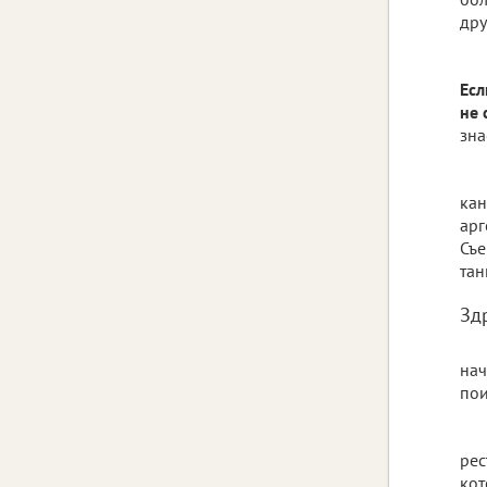
дру
Есл
не 
зна
кан
арг
Съе
тан
Зд
нач
пои
рес
кот