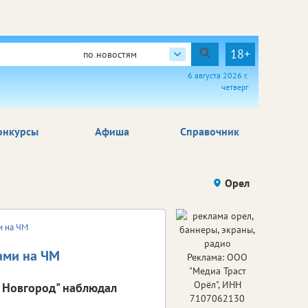
18+
по новостям
6 августа 2026 г.
четверг
онкурсы
Афиша
Справочник
Орел
и на ЧМ
ами на ЧМ
Реклама: ООО
"Медиа Траст
Орёл", ИНН
й Новгород" наблюдал
7107062130