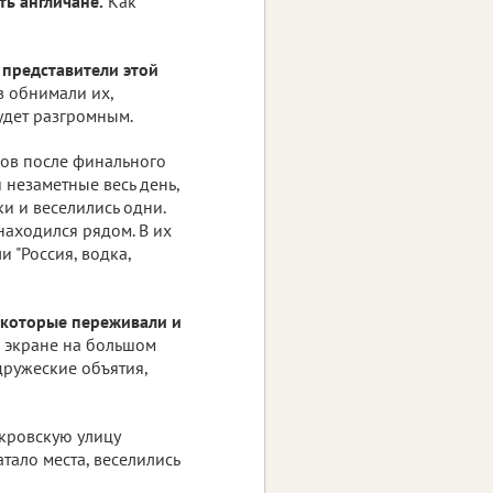
ть англичане.
Как
 представители этой
 обнимали их,
будет разгромным.
сов после финального
 незаметные весь день,
и и веселились одни.
находился рядом. В их
и "Россия, водка,
 которые переживали и
м экране на большом
дружеские объятия,
кровскую улицу
атало места, веселились