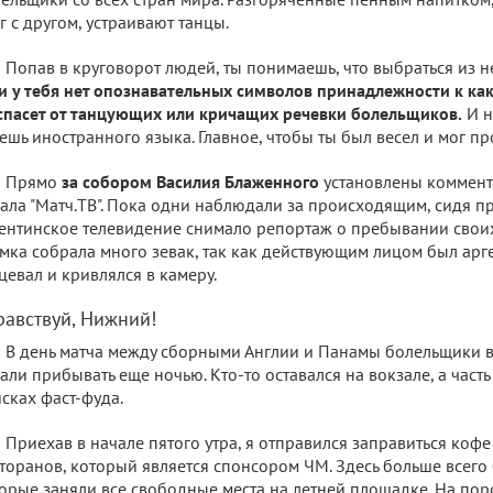
г с другом, устраивают танцы.
Попав в круговорот людей, ты понимаешь, что выбраться из н
и у тебя нет опознавательных символов принадлежности к как
спасет от танцующих или кричащих речевки болельщиков.
И н
ешь иностранного языка. Главное, чтобы ты был весел и мог прок
Прямо
за собором Василия Блаженного
установлены коммен
ала "Матч.ТВ". Пока одни наблюдали за происходящим, сидя пр
ентинское телевидение снимало репортаж о пребывании свои
мка собрала много зевак, так как действующим лицом был арг
цевал и кривлялся в камеру.
равствуй, Нижний!
В день матча между сборными Англии и Панамы болельщики
али прибывать еще ночью. Кто-то оставался на вокзале, а часть
сках фаст-фуда.
Приехав в начале пятого утра, я отправился заправиться кофе
торанов, который является спонсором ЧМ. Здесь больше всего
орые заняли все свободные места на летней площадке. На по