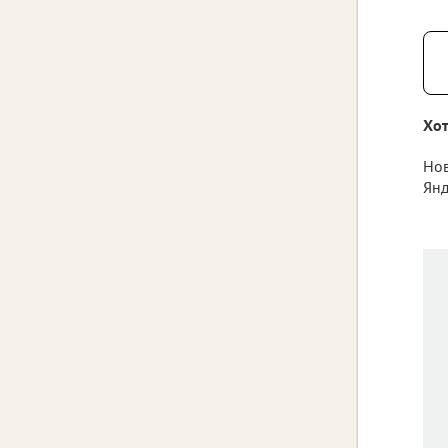
Хот
Нов
Янд