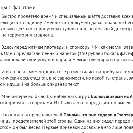
нцы с фанатами
Быстро пролетело время и специальный шаттл доставил всех 
ельщика к стадиону. Именно этот документ давал право на бес
колько десятков пропускных турникетов, тщательный досмотр 
 на территории стадиона.
Здесь перед матчем партнеры и спонсоры ЧМ, как могли, ра
ч. Одни предлагали пенный напиток (350 рублей бокал), фаст-ф
ламировали свои услуги и дарили мелкие сувениры и презенты
И вот настал момент, когда все разместились на трибунах. Гим
ктически весь стадион, вне зависимости, из какой ты страны, з
том идущий на больших экранах текст.
Мне интересно было бы наблюдать игру
с болельщиками из А
гой трибуне за воротами. Их было легко определить по вывеш
Что касается представителей
Панамы, то они сидели в "партер
ницы представителей этой страны. Один из них сидел передо 
стком он был весел. Первые признаки досады на его лице появ