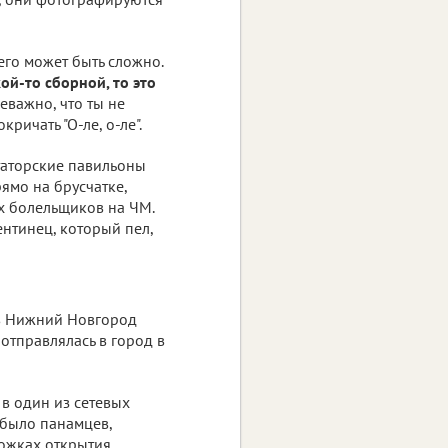
его может быть сложно.
ой-то сборной, то это
еважно, что ты не
ричать "О-ле, о-ле".
таторские павильоны
ямо на брусчатке,
х болельщиков на ЧМ.
ентинец, который пел,
 в Нижний Новгород
 отправлялась в город в
 в один из сетевых
 было панамцев,
рожках открытия