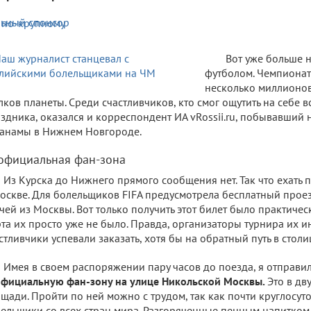
Вот уже больше 
футболом. Чемпионат
несколько миллионов
лков планеты. Среди счастливчиков, кто смог ощутить на себе 
здника, оказался и корреспондент ИА vRossii.ru, побывавший 
анамы в Нижнем Новгороде.
официальная фан-зона
Из Курска до Нижнего прямого сообщения нет. Так что ехать 
оскве. Для болельщиков FIFA предусмотрела бесплатный прое
чей из Москвы. Вот только получить этот билет было практиче
та их просто уже не было. Правда, организаторы турнира их и
стливчики успевали заказать, хотя бы на обратный путь в столи
Имея в своем распоряжении пару часов до поезда, я отправил
фициальную фан-зону на улице Никольской Москвы.
Это в дв
щади. Пройти по ней можно с трудом, так как почти круглосут
ельщики со всех стран мира. Разгоряченные пенным напитком