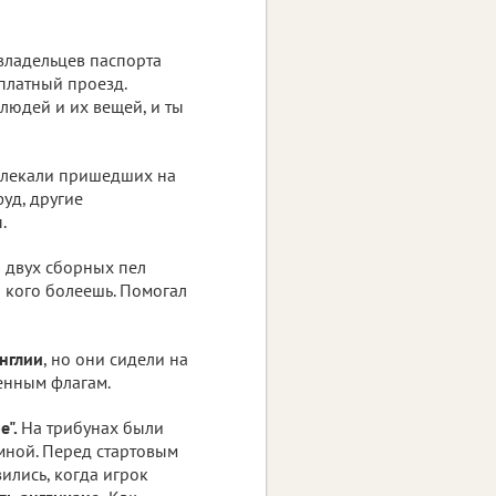
владельцев паспорта
платный проезд.
людей и их вещей, и ты
звлекали пришедших на
уд, другие
.
н двух сборных пел
а кого болеешь. Помогал
нглии
, но они сидели на
енным флагам.
е".
На трибунах были
мной. Перед стартовым
ились, когда игрок