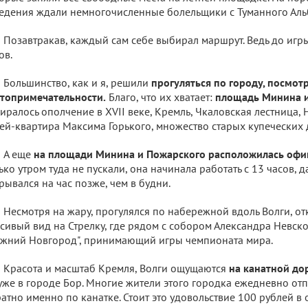
едения ждали немногочисленные болельщики с Туманного Аль
Позавтракав, каждый сам себе выбирал маршрут. Ведь до игры
ов.
Большинство, как и я, решили
прогуляться по городу, посмот
топримечательности.
Благо, что их хватает:
площадь Минина 
иралось ополчение в XVII веке, Кремль, Чкаловская лестница,
ей-квартира Максима Горького, множество старых купеческих 
А еще
на площади Минина и Пожарского расположилась офи
ько утром туда не пускали, она начинала работать с 13 часов, д
рывался на час позже, чем в будни.
Несмотря на жару, прогулялся по набережной вдоль Волги, от
сивый вид на Стрелку, где рядом с собором Александра Невско
жний Новгород", принимающий игры чемпионата мира.
Красота и масштаб Кремля, Волги ощущаются
на канатной до
уже в городе Бор. Многие жители этого городка ежедневно отп
атно именно по канатке. Стоит это удовольствие 100 рублей в 