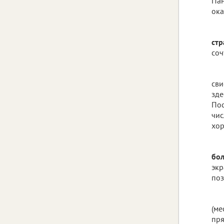
Пан
ока
стр
соч
сви
зде
Пос
чис
хор
бол
экр
поз
(ме
пря