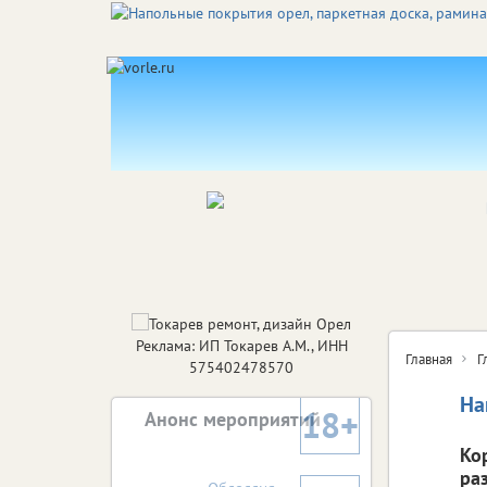
Реклама: ИП Токарев А.М., ИНН
Главная
Г
575402478570
На
18+
Анонс мероприятий
Ко
ра