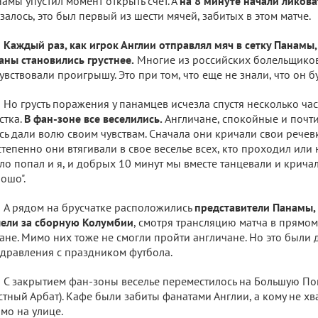
амы упустил момент открыть счет. А
на 8 минуте начали ликова
залось, это был первый из шести мячей, забитых в этом матче.
Каждый раз, как игрок Англии отправлял мяч в сетку Панамы,
аны становились грустнее.
Многие из российских болельщиков
увствовали проигрышу. Это при том, что еще не знали, что он 
Но грусть поражения у панамцев исчезла спустя несколько ча
стка.
В фан-зоне все веселились.
Англичане, спокойные и почти
сь дали волю своим чувствам. Сначала они кричали свои речевк
тепенно они втягивали в свое веселье всех, кто проходил или 
ло попал и я, и добрых 10 минут мы вместе танцевали и кричал
ошо".
А рядом на брусчатке расположились
представители Панамы,
ели за сборную Колумбии
, смотря трансляцию матча в прямо
ане. Мимо них тоже не смогли пройти англичане. Но это были 
дравления с праздником футбола.
С закрытием фан-зоны веселье переместилось на Большую По
стный Арбат). Кафе были забиты фанатами Англии, а кому не хв
мо на улице.