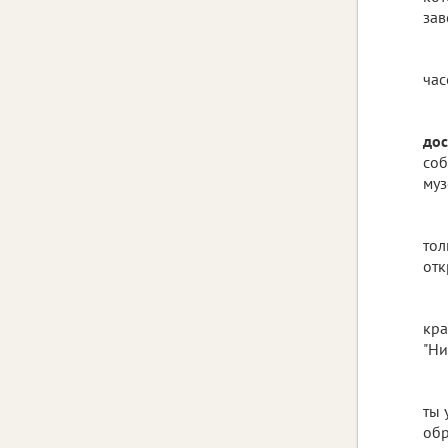
зав
час
дос
соб
муз
тол
отк
кра
"Ни
ты 
обр