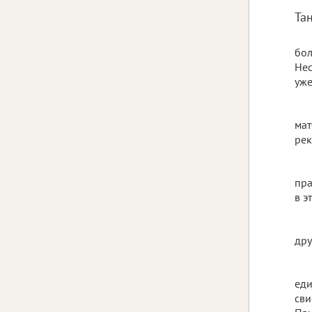
Та
бол
Нес
уже
мат
рек
пра
в э
дру
еди
сви