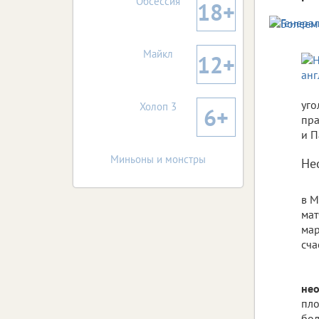
Обсессия
18+
Майкл
12+
уго
Холоп 3
6+
пра
и П
Миньоны и монстры
Не
в М
мат
мар
сча
нео
пло
бол