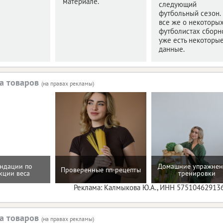
материале.
следующий
футбольный сезон.
все же о некоторы
футболистах сборн
уже есть некоторы
данные.
а товаров
(на правах рекламы)
ндации по
Домашние упражнен
Проверенные пп-рецепты
кции веса
тренировки
Реклама: Калмыкова Ю.А., ИНН 57510462913
а товаров
(на правах рекламы)