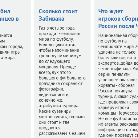
бил
Сколько стоит
Что ждет
анцев в
Забивака
игроков сбор
России после
Раз в четыре года
проходит чемпионат
мнятся
Национальная сбор
мира по футболу.
ым
по футболу на
Болельщики хотят,
ам города,
чемпионате мира 2
чтобы напоминание
дили игры
удивила не только
грело душу минимум
а мира.
болельщиков, но и
до следующего
экспертов, дойдя д
мундиаля. Прежде
четвертьфинала. Увы
всего, дух этого
серии пенальти
большого футбольного
успешнее оказалис
праздника сохраняют
хорваты - сборная
фотографии,
России покинула
видеозаписи и,
турнир. А какая судь
конечно же,
где продолжат сво
атрибутика турнира.
карьеру игроки
Какие сувениры
команды Черчесов
можно купить, сколько
Не все футболисты
они стоят и где
их агенты раскрыв
продаются,
информацию о том,
рассказываем в нашем
где они проведут с