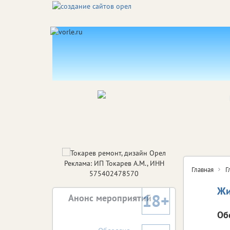
Реклама: ИП Токарев А.М., ИНН
Главная
Г
575402478570
Жи
18+
Анонс мероприятий
Об