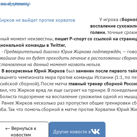
У игрока с
борно
воспаление сухожил
голени
, точные срок
ный момент неизвестны,
пишет Р-спорт со ссылкой на страни
иональной команды в Twitter,
- Предварительный диагноз Юрия Жиркова подтверждён,
— гово
жайшие дни он будет проходить лечение в расположении сборной
становления на данный момент назвать нельзя.
В воскресенье Юрий Жирков
был
заменен после первого тай
ашнего чемпионата мира против команды Испании (1:1, по пен
сийской сборной). После матча
главный тренер сборной Росси
вил, что Жирков вряд ли еще сыграет на турнире. В понедельни
болиста подозрение на воспаление сухожилия одной из мышц
Ранее Жирков несколько раз пропустил общие тренировки сб
ба. Так что помочь сборной в матче против Хорватии Юрий Жи
← Вернуться к
Другие новости в
новостям