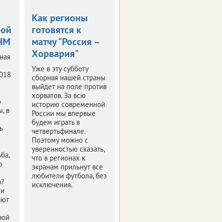
Как регионы
Жирков не
ной
готовятся к
выйдет против
 ЧМ
матчу "Россия –
хорватов
Хорвария"
ная
Обследование
подтвердило у
Уже в эту субботу
018
футболиста
сборная нашей страны
предварительный
выйдет на поле против
диагноз.
хорватов. За всю
о
историю современной
, в
России мы впервые
будем играть в
ь
четвертьфинале.
Поэтому можно с
уверенностью сказать,
ба,
что в регионах к
ю
экранам прильнут все
любители футбола, без
а?
исключения.
 и
ают
вой