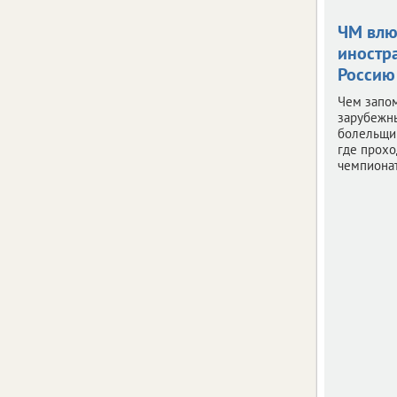
ЧМ влю
иностр
Россию
Чем запо
зарубежн
болельщик
где прохо
чемпионат