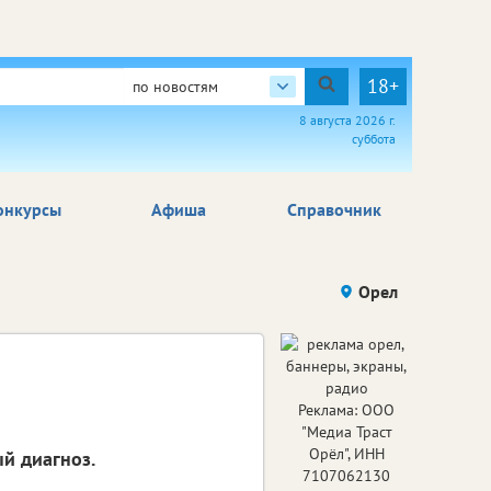
18+
по новостям
8 августа 2026 г.
суббота
онкурсы
Афиша
Справочник
Орел
Реклама: ООО
"Медиа Траст
Орёл", ИНН
й диагноз.
7107062130