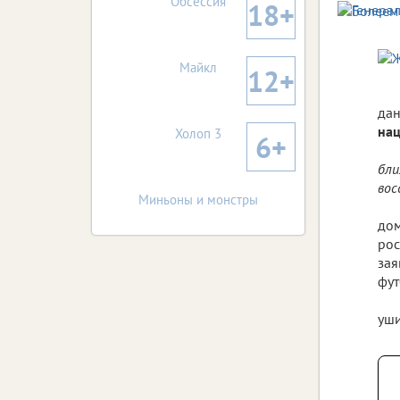
Обсессия
18+
Майкл
12+
дан
нац
Холоп 3
6+
бли
вос
Миньоны и монстры
дом
рос
зая
фут
уши