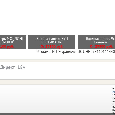
верь МОЛДИНГ
Входная дверь ВУД
Входная дверь 9
ИТ БЕЛЫЙ
ВЕРТИКАЛЬ
Концепт
100 руб.
От 27600 руб.
От 29800 руб.
Реклама: ИП Журавлев П.В. ИНН: 5716011144
.Директ
©
И
С
И
в
И.
Б
Р
Р