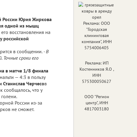
й России Юрия Жиркова
Реклама: ООО
ия одной из мышц
"Городская
и его восстановления на
клининговая
цу российской
компания", ИНН
5754006405
рится в сообщении.
- В
. Точные сроки его
Реклама: ИП
Костенников Я.О ,
ма в матче 1/8 финала
ИНН
альти — 4:3 в пользу
575300050627
и Станислав Черчесо
в
к сообщалось, что у
 голени.
ООО "Регион
орной России из-за
центр", ИНН
4817003180
рков не сможет.