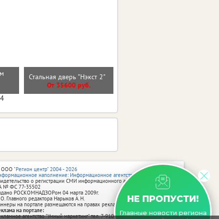
см
Стальная дверь "Гермес
Стальная дверь "Нэкст 2"
Нью"
От 35600 руб.
От 47300 руб.
04
 ООО
"Регион центр" 2004 - 2026
нформационное наполнение: Информационное агентство vRossii.ru
видетельство о регистрации СМИ информационного агентства vRossii.ru
А № ФС 77‑35502
ыдано РОСКОМНАДЗОРом 04 марта 2009г.
НЕ ПРОПУСТИ!
 О. Главного редактора Нарыков А. Н.
аннеры на портале размещаются на правах рекламы.
еклама на портале:
Главные новости региона
екламное агентство "Умный маркетинг" тел. 7-910-267-70-40,