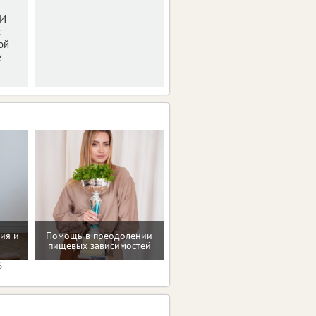
 И
х
ой
е
Мотивацию и поддержку
ия и
Помощь в преодолении
на пути к здоровью и телу
пищевых зависимостей
мечты
6