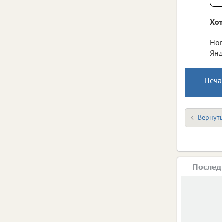
Хот
Нов
Янд
Печа
Вернуть
Послед