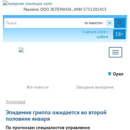
Реклама: ООО ЭСПЕРАНЗА , ИНН 5751201415
по новостям
8 августа 2026 г.
18+
суббота
Toggle
navigat
Орел
Все новости
Заводные выходные
Здоровье
Эпидемия гриппа ожидается во второй
половине января
По прогнозам специалистов управления