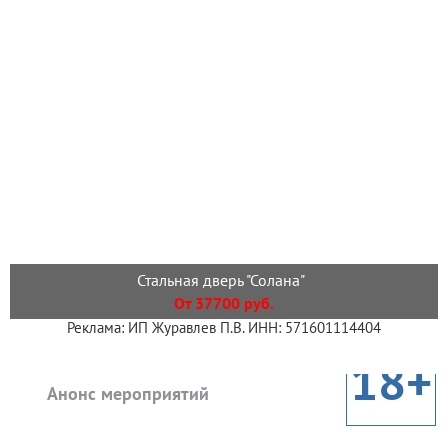
Стальная дверь "Солана"
От 37700 руб.
Реклама: ИП Журавлев П.В. ИНН: 571601114404
18+
Анонс мероприятий