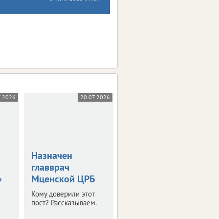
7.2026
20.07.2026
10.07.2026
Назначен
Минздрав
главврач
назвал самые
»
Мценской ЦРБ
курящие
регионы России
Кому доверили этот
пост? Рассказываем.
Наиболее высокие
показатели отмечены