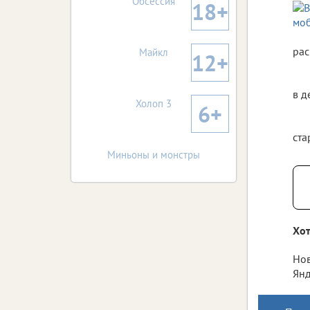
Обсессия
18+
рас
Майкл
12+
в д
Холоп 3
6+
ста
Миньоны и монстры
Хот
Нов
Янд