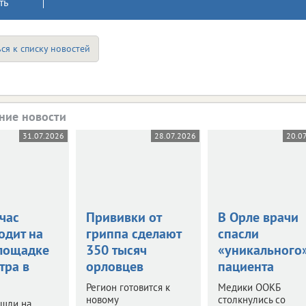
ть
ся к списку новостей
ние новости
31.07.2026
28.07.2026
20.0
час
Прививки от
В Орле врачи
одит на
гриппа сделают
спасли
лощадке
350 тысяч
«уникального
тра в
орловцев
пациента
Регион готовится к
Медики ООКБ
новому
столкнулись со
ышли на