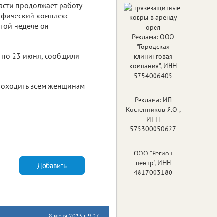
асти продолжает работу
фический комплекс
этой неделе он
Реклама: ООО
"Городская
 по 23 июня, сообщили
клининговая
компания", ИНН
5754006405
роходить всем женщинам
Реклама: ИП
Костенников Я.О ,
ИНН
575300050627
ООО "Регион
центр", ИНН
Добавить
4817003180
8 июня 2023 г. 9:07