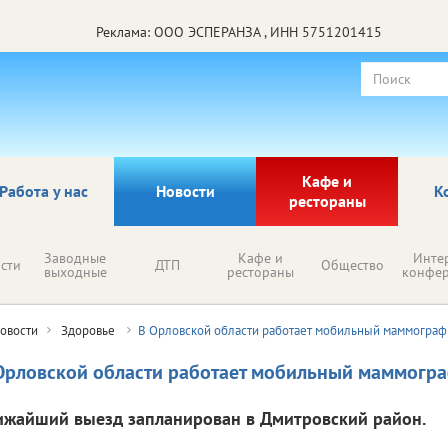
Реклама: ООО ЭСПЕРАНЗА , ИНН 5751201415
Кафе и
Работа у нас
Новости
К
рестораны
Заводные
Кафе и
Инте
сти
ДТП
Общество
выходные
рестораны
конфе
овости
Здоровье
В Орловской области работает мобильный маммограф
Орловской области работает мобильный маммогр
ижайший выезд запланирован в Дмитровский район.