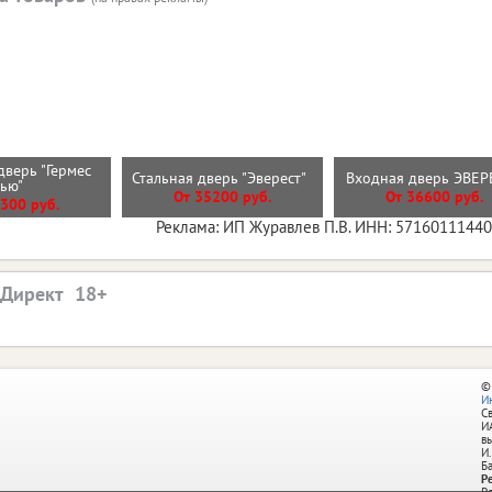
дверь "Гермес
Стальная дверь "Эверест"
Входная дверь ЭВЕ
Нью"
От 35200 руб.
От 36600 руб.
300 руб.
Реклама: ИП Журавлев П.В. ИНН: 5716011144
.Директ
©
И
С
И
в
И.
Б
Р
Р