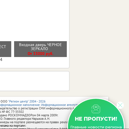
Входная дверь ЧЕРНОЕ
Входная дверь 9см МДФ/
РЕСТ
ЗЕРКАЛО
МДФ Лакобель Линии
От 33000 руб.
От 30000 руб.
04
 ООО
"Регион центр" 2004 - 2026
нформационное наполнение: Информационное агентство vRossii.ru
видетельство о регистрации СМИ информационного агентства vRossii.ru
А № ФС 77‑35502
ыдано РОСКОМНАДЗОРом 04 марта 2009г.
НЕ ПРОПУСТИ!
 О. Главного редактора Нарыков А. Н.
аннеры на портале размещаются на правах рекламы.
еклама на портале:
Главные новости региона
екламное агентство "Умный маркетинг" тел. 7-910-267-70-40,