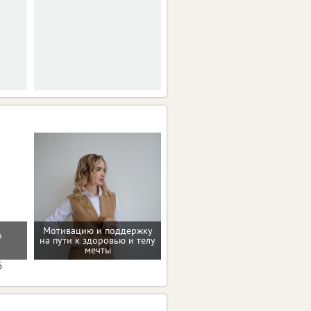
в трех. Орловская
область среди них.
Мотивацию и поддержку
о
Домашние упражнения и
на пути к здоровью и телу
тренировки
мечты
6