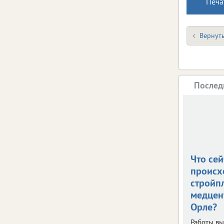
Печа
Вернуть
Послед
Что сей
происх
стройп
медцен
Орле?
Работы в