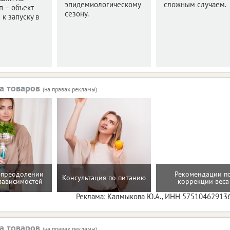
эпидемиологическому
сложным случаем.
п – объект
сезону.
 к запуску в
а товаров
(на правах рекламы)
 преодолении
Рекомендации п
Консультация по питанию
зависимостей
коррекции веса
Реклама: Калмыкова Ю.А., ИНН 57510462913
а товаров
(на правах рекламы)