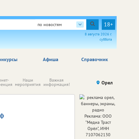
18+
по новостям
8 августа 2026 г.
суббота
онкурсы
Афиша
Справочник
Н
рнет-
Наши
Важная
Происшествия
Орел
Здоровье
комп
ренция
мероприятия
информация!
п
ре
аф
Реклама: ООО
"Медиа Траст
Орёл", ИНН
7107062130