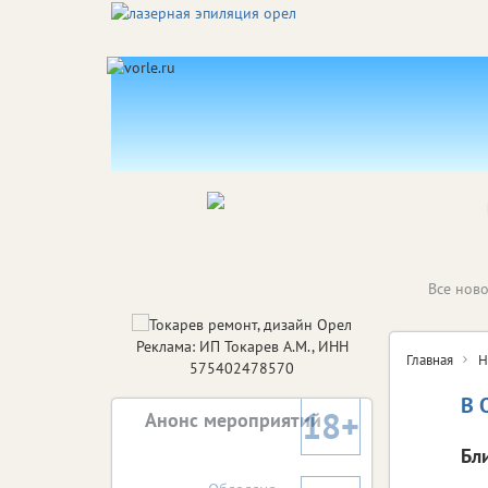
Все ново
Реклама: ИП Токарев А.М., ИНН
Главная
Н
575402478570
В 
18+
Анонс мероприятий
Бл