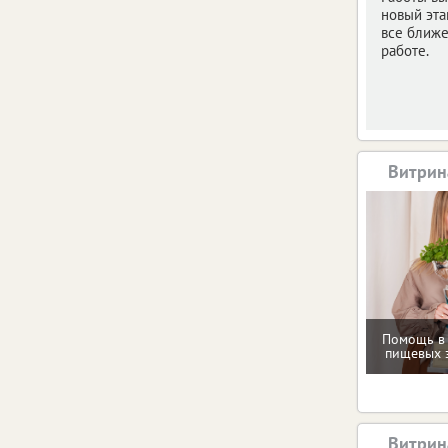
новый эта
все ближе
работе.
Витрин
Помощь в
пищевых 
Витрин