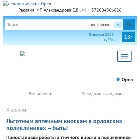
Реклама: ИП Александрова Е.В., ИНН 572004506826
по новостям
8 августа 2026 г.
18+
суббота
Toggle
navigat
Орел
Все новости
Заводные выходные
Здоровье
Льготным аптечным киоскам в орловских
поликлиниках – быть!
Приостановка работы аптечного киоска в поликлинике