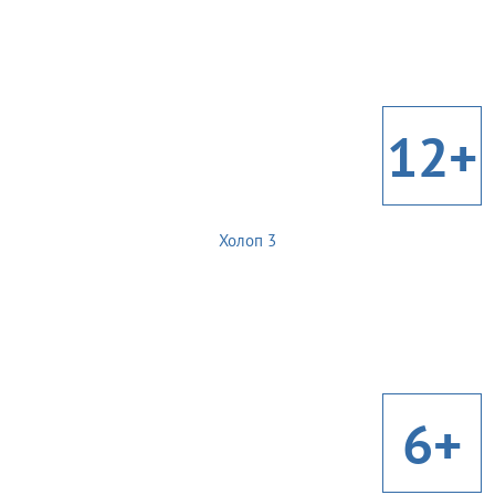
12+
Холоп 3
6+