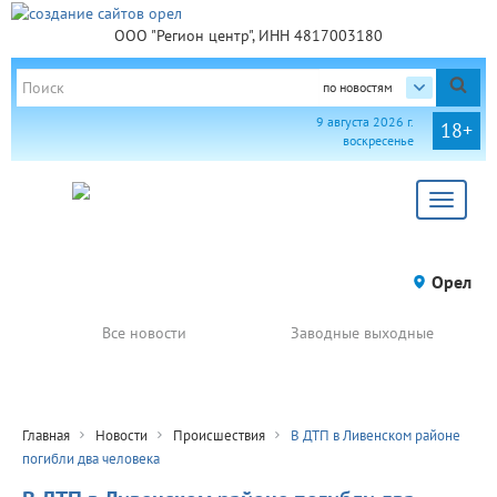
ООО "Регион центр", ИНН 4817003180
по новостям
9 августа 2026 г.
18+
воскресенье
Toggle
navigat
Орел
Все новости
Заводные выходные
Главная
Новости
Происшествия
В ДТП в Ливенском районе
погибли два человека