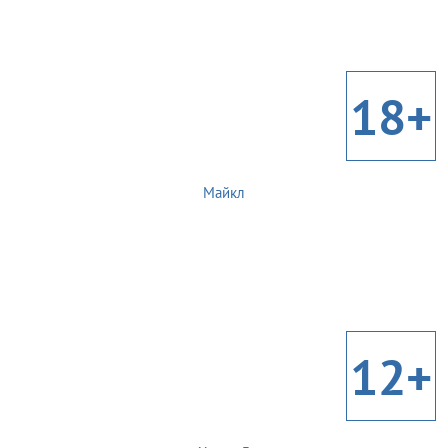
18+
Майкл
12+