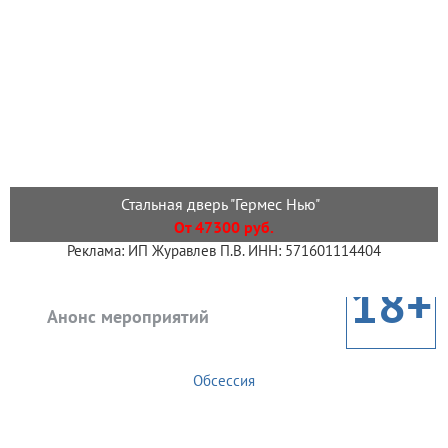
Стальная дверь "Гермес Нью"
От 47300 руб.
Реклама: ИП Журавлев П.В. ИНН: 571601114404
18+
Анонс мероприятий
Обсессия