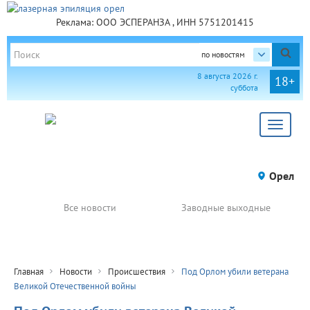
Реклама: ООО ЭСПЕРАНЗА , ИНН 5751201415
по новостям
8 августа 2026 г.
18+
суббота
Toggle
navigat
Орел
Все новости
Заводные выходные
Главная
Новости
Происшествия
Под Орлом убили ветерана
Великой Отечественной войны