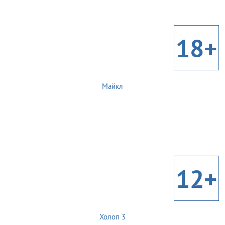
18+
Майкл
12+
Холоп 3