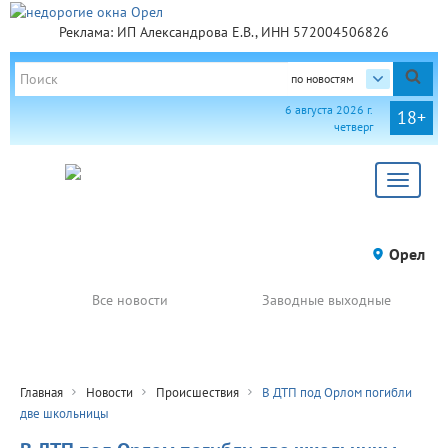
Реклама: ИП Александрова Е.В., ИНН 572004506826
по новостям
6 августа 2026 г.
18+
четверг
Toggle
navigat
Орел
Все новости
Заводные выходные
Главная
Новости
Происшествия
В ДТП под Орлом погибли
две школьницы