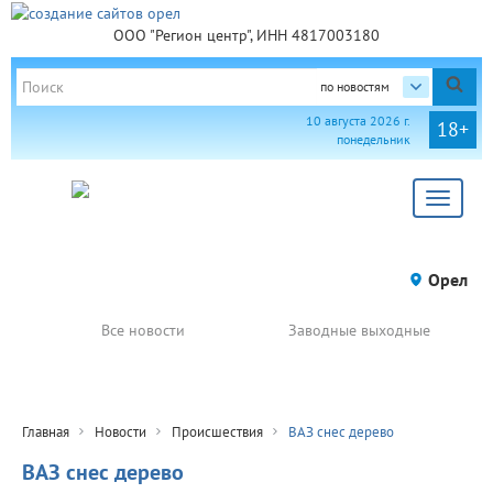
ООО "Регион центр", ИНН 4817003180
по новостям
10 августа 2026 г.
18+
понедельник
Toggle
navigat
Орел
Все новости
Заводные выходные
Главная
Новости
Происшествия
ВАЗ снес дерево
ВАЗ снес дерево