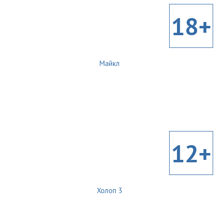
18+
Майкл
12+
Холоп 3