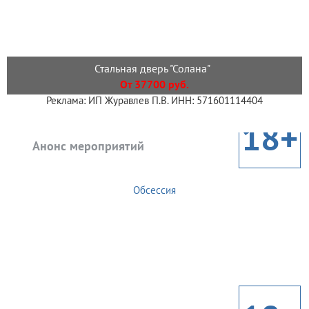
Стальная дверь "Солана"
От 37700 руб.
Реклама: ИП Журавлев П.В. ИНН: 571601114404
18+
Анонс мероприятий
Обсессия