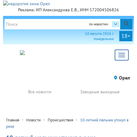
Реклама: ИП Александрова Е.В., ИНН 572004506826
по новостям
10 августа 2026 г.
18+
понедельник
Toggle
navigat
Орел
Все новости
Заводные выходные
Главная
Новости
Происшествия
10-летний мальчик утонул в
реке