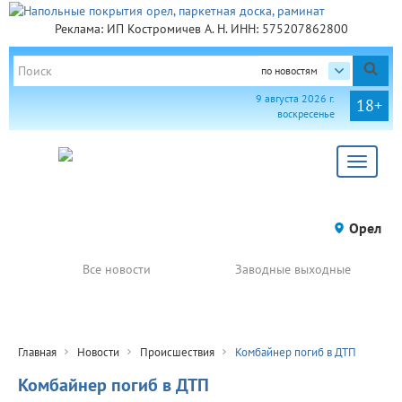
Реклама: ИП Костромичев А. Н. ИНН: 575207862800
по новостям
9 августа 2026 г.
18+
воскресенье
Toggle
navigat
Орел
Все новости
Заводные выходные
Главная
Новости
Происшествия
Комбайнер погиб в ДТП
Комбайнер погиб в ДТП