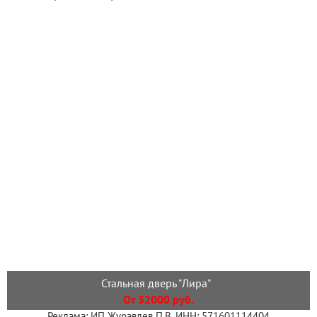
Стальная дверь "Лира"
От 32000 руб.
Реклама: ИП Журавлев П.В. ИНН: 571601114404