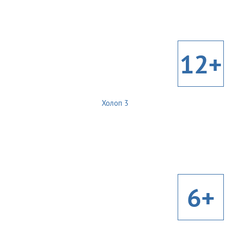
12+
Холоп 3
6+