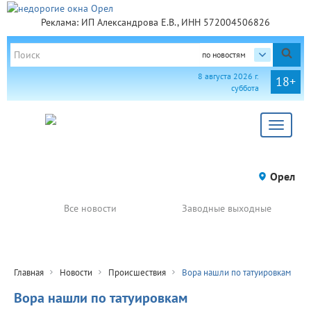
Реклама: ИП Александрова Е.В., ИНН 572004506826
по новостям
8 августа 2026 г.
18+
суббота
Toggle
navigat
Орел
Все новости
Заводные выходные
Главная
Новости
Происшествия
Вора нашли по татуировкам
Вора нашли по татуировкам