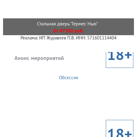
Стальная дверь "Гермес Нью"
От 47300 руб.
Реклама: ИП Журавлев П.В. ИНН: 571601114404
18+
Анонс мероприятий
Обсессия
18+