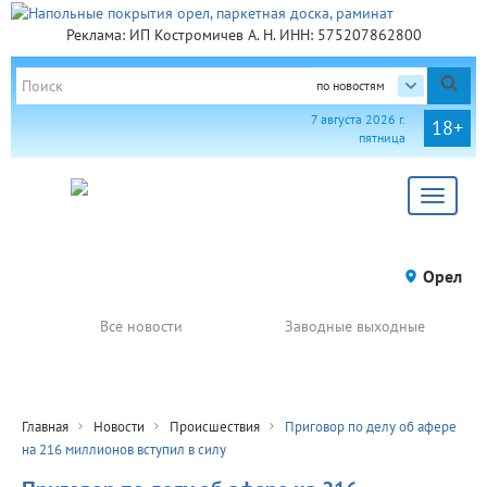
Реклама: ИП Костромичев А. Н. ИНН: 575207862800
по новостям
7 августа 2026 г.
18+
пятница
Toggle
navigat
Орел
Все новости
Заводные выходные
Главная
Новости
Происшествия
Приговор по делу об афере
на 216 миллионов вступил в силу