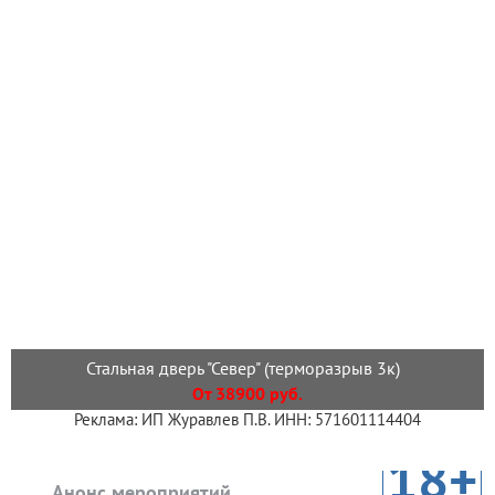
Стальная дверь "Север" (терморазрыв 3к)
От 38900 руб.
Реклама: ИП Журавлев П.В. ИНН: 571601114404
18+
Анонс мероприятий