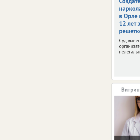
Создат
наркол
в Орле
12 лет 
решетк
Суд вынес
организат
нелегальн
Витрин