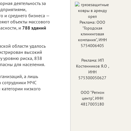
орная деятельность за
дприятиями,
о и среднего бизнеса —
еряют объекты массового
Реклама: ООО
асности, и
788 зданий
"Городская
клининговая
компания", ИНН
ской области удалось
5754006405
гистрирован высокий
у уровню риска, 838
Реклама: ИП
пасны для населения.
Костенников Я.О ,
ИНН
ганизаций, а лишь
575300050627
ка сотрудники МЧС
ы категории низкого
ООО "Регион
центр", ИНН
4817003180