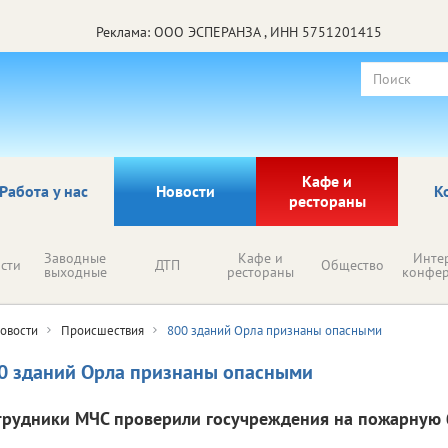
Реклама: ООО ЭСПЕРАНЗА , ИНН 5751201415
Кафе и
Работа у нас
Новости
К
рестораны
Заводные
Кафе и
Инте
сти
ДТП
Общество
выходные
рестораны
конфе
овости
Происшествия
800 зданий Орла признаны опасными
0 зданий Орла признаны опасными
трудники МЧС проверили госучреждения на пожарную 