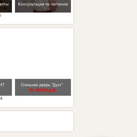
Восстановление после
епты
Консультация по питанию
родов
6
Входная дверь ВУД
ИТ
Стальная дверь "Дуэт"
ВЕРТИКАЛЬ
О
От 36000 руб.
От 27600 руб.
04