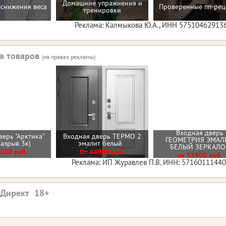
Домашние упражнения и
снижения веса
Проверенные пп-рец
тренировки
Реклама: Калмыкова Ю.А., ИНН 57510462913
а товаров
(на правах рекламы)
Входная дверь
верь "Арктика"
Входная дверь ТЕРМО 2
ГЕОМЕТРИЯ ЭМАЛ
разрыв 3к)
эмалит белый
БЕЛЫЙ ЗЕРКАЛ
500 руб.
От 44000 руб.
от 33900 руб.
Реклама: ИП Журавлев П.В. ИНН: 5716011144
.Директ