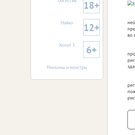
Обсессия
18+
нео
Майкл
12+
пре
во 
Холоп 3
6+
про
рис
зда
Миньоны и монстры
рег
поя
рис