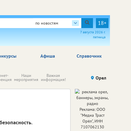
18+
по новостям
7 августа 2026 г.
пятница
онкурсы
Афиша
Справочник
Н
рнет-
Наши
Важная
Происшествия
Орел
Здоровье
комп
ренция
мероприятия
информация!
п
ре
Реклама: ООО
"Медиа Траст
Орёл", ИНН
безопасность.
7107062130