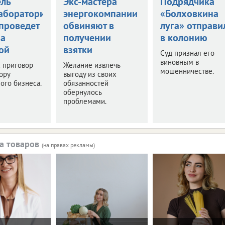
ель
Экс-мастера
Подрядчика
аборатории
энергокомпании
«Болховкина
 проведет
обвиняют в
луга» отправи
за
получении
в колонию
ой
взятки
Суд признал его
виновным в
 приговор
Желание извлечь
мошенничестве.
ору
выгоду из своих
ого бизнеса.
обязанностей
обернулось
проблемами.
а товаров
(на правах рекламы)