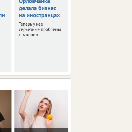
Орловчанка
Орловскую
делала бизнес
область
ли
на иностранцах
атаковали 26
беспилотников
Теперь у нее
серьезные проблемы
Оперативная сводка за
с законом.
ночь.