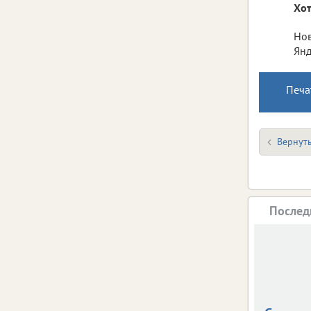
Хот
Нов
Янд
Печа
Вернуть
Послед