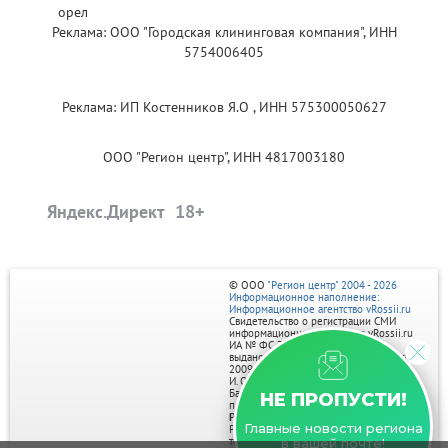
Реклама: ООО "Городская клининговая компания", ИНН
5754006405
Реклама: ИП Костенников Я.О , ИНН 575300050627
ООО "Регион центр", ИНН 4817003180
Яндекс.Директ
© ООО
"Регион центр" 2004 - 2026
Информационное наполнение:
Информационное агентство vRossii.ru
Свидетельство о регистрации СМИ
информационного агентства vRossii.ru
ИА № ФС 77‑35502
выдано РОСКОМНАДЗОРом 04 марта
2009г.
И. О. Главного редактора Нарыков А. Н.
Баннеры на портале размещаются на
НЕ ПРОПУСТИ!
правах рекламы.
Реклама на портале:
Главные новости региона
Рекламное агентство "Умный маркетинг"
тел. 7-910-267-70-40,
в вашей почте!