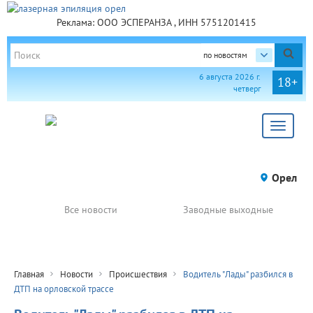
Реклама: ООО ЭСПЕРАНЗА , ИНН 5751201415
по новостям
6 августа 2026 г.
18+
четверг
Toggle
navigat
Орел
Все новости
Заводные выходные
Главная
Новости
Происшествия
Водитель "Лады" разбился в
ДТП на орловской трассе