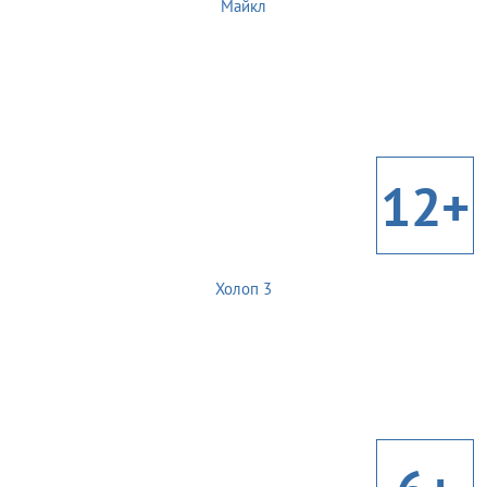
Майкл
12+
Холоп 3