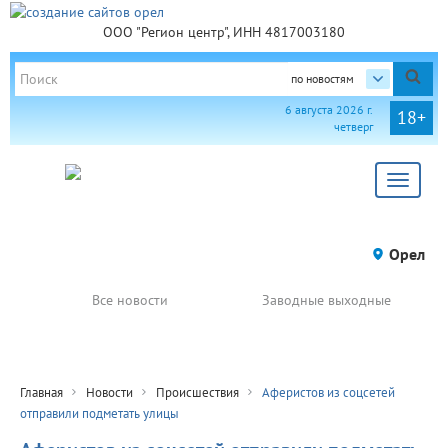
ООО "Регион центр", ИНН 4817003180
по новостям
6 августа 2026 г.
18+
четверг
Toggle
navigat
Орел
Все новости
Заводные выходные
Главная
Новости
Происшествия
Аферистов из соцсетей
отправили подметать улицы