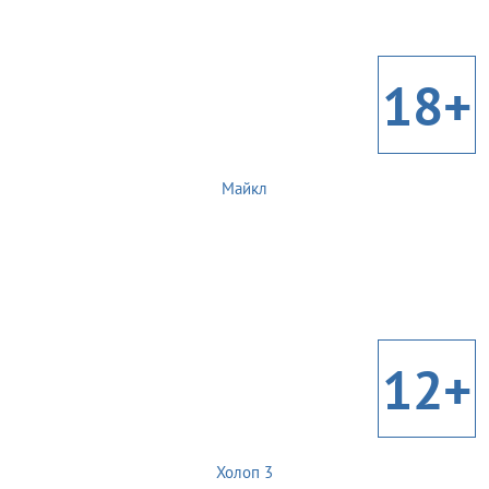
18+
Майкл
12+
Холоп 3