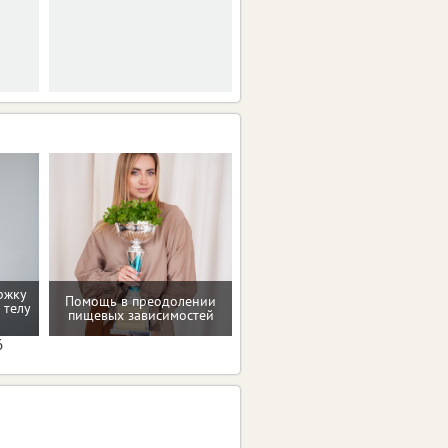
ржку
Помощь в преодолении
Восстановление после
 телу
пищевых зависимостей
родов
6