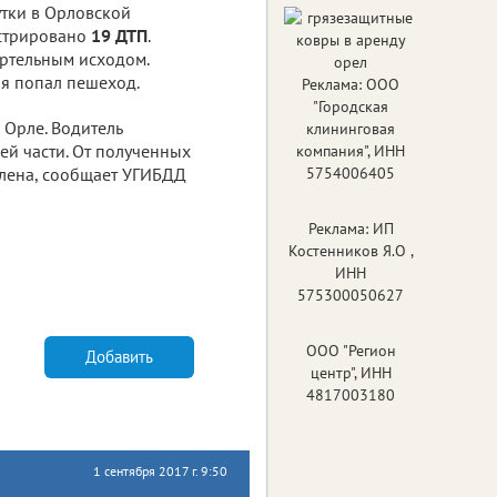
тки в Орловской
истрировано
19 ДТП
.
ертельным исходом.
ля попал пешеход.
Реклама: ООО
"Городская
 Орле. Водитель
клининговая
й части. От полученных
компания", ИНН
овлена, сообщает УГИБДД
5754006405
Реклама: ИП
Костенников Я.О ,
ИНН
575300050627
ООО "Регион
Добавить
центр", ИНН
4817003180
1 сентября 2017 г. 9:50