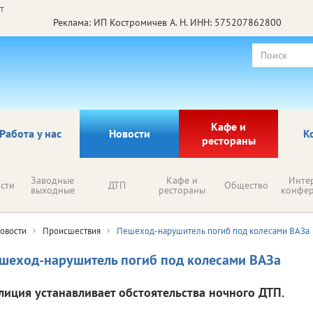
Реклама: ИП Костромичев А. Н. ИНН: 575207862800
Кафе и
Работа у нас
Новости
К
рестораны
Заводные
Кафе и
Инте
сти
ДТП
Общество
выходные
рестораны
конфе
овости
Происшествия
Пешеход-нарушитель погиб под колесами ВАЗа
шеход-нарушитель погиб под колесами ВАЗа
лиция устанавливает обстоятельства ночного ДТП.