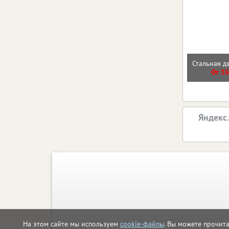
Стальная д
От 35
Яндекс
На этом сайте мы используем
cookie-файлы
. Вы можете прочит