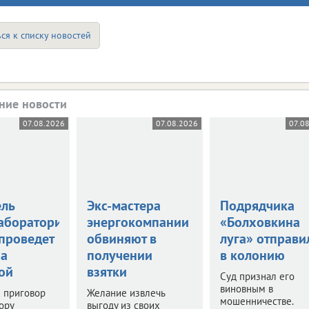
ся к списку новостей
ние новости
07.08.2026
07.08.2026
07.0
ель
Экс-мастера
Подрядчика
аборатории
энергокомпании
«Болховкина
 проведет
обвиняют в
луга» отправи
за
получении
в колонию
ой
взятки
Суд признал его
виновным в
 приговор
Желание извлечь
мошенничестве.
ору
выгоду из своих