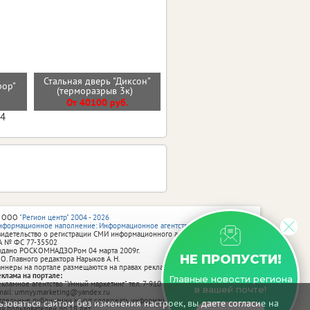
Стальная дверь "Диксон"
сфор"
Стальная дверь "Солана"
(терморазрыв 3к)
От 37700 руб.
От 40100 руб.
04
 ООО
"Регион центр" 2004 - 2026
нформационное наполнение: Информационное агентство vRossii.ru
видетельство о регистрации СМИ информационного агентства vRossii.ru
А № ФС 77‑35502
ыдано РОСКОМНАДЗОРом 04 марта 2009г.
НЕ ПРОПУСТИ!
 О. Главного редактора Нарыков А. Н.
аннеры на портале размещаются на правах рекламы.
еклама на портале:
Главные новости региона
екламное агентство "Умный маркетинг" тел. 7-910-267-70-40,
в вашей почте!
mail: umnyy.marketing@yandex.ru
тдельные публикации могут содержать информацию, не предназначенную
зоваться сайтом без изменения настроек, вы даете согласие на
ля пользователей до 18 лет.