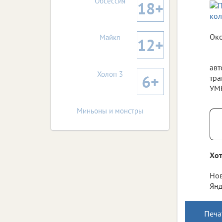
Обсессия
18+
Око
Майкл
12+
авт
Холоп 3
6+
тра
УМВ
Миньоны и монстры
Хот
Нов
Янд
Печа