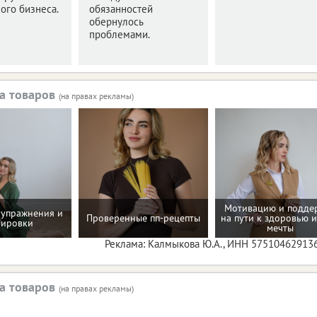
ого бизнеса.
обязанностей
обернулось
проблемами.
а товаров
(на правах рекламы)
Мотивацию и подде
упражнения и
Проверенные пп-рецепты
на пути к здоровью и
нировки
мечты
Реклама: Калмыкова Ю.А., ИНН 57510462913
а товаров
(на правах рекламы)