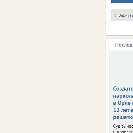
Вернуть
Послед
Создат
наркол
в Орле
12 лет 
решетк
Суд вынес
организат