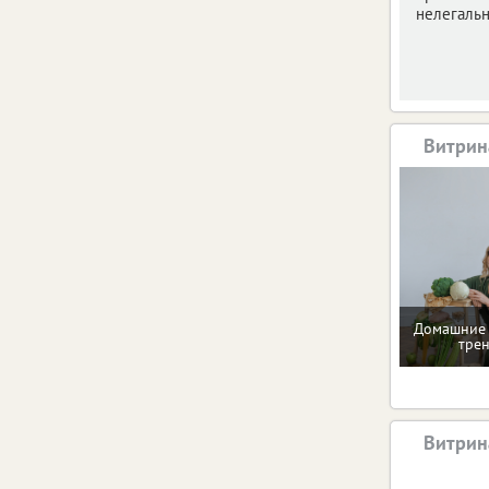
нелегальн
Витрин
Домашние 
тре
Витрин