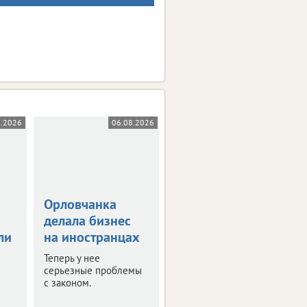
8.2026
06.08.2026
05.08.2026
Орловчанка
Орловскую
делала бизнес
область
ли
на иностранцах
атаковали 26
беспилотников
Теперь у нее
серьезные проблемы
Оперативная сводка за
с законом.
ночь.