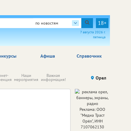
18+
по новостям
7 августа 2026 г.
пятница
онкурсы
Афиша
Справочник
Н
рнет-
Наши
Важная
Происшествия
Орел
Здоровье
комп
ренция
мероприятия
информация!
п
ре
Реклама: ООО
"Медиа Траст
Орёл", ИНН
7107062130