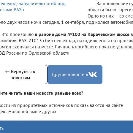
За прошедшие су
области было зарег
Одно из них — со см
ло двух часов ночи сегодня, 1 сентября, под колеса автомоби
Это произошло
в районе дома №100 на Карачевском шоссе
в
омобиля ВАЗ-21013 сбил пешехода, находившегося на проезже
вм он скончался на месте. Личность погибшего пока не устан
Д России по Орловской области.
← Вернуться к
Другие новости в
новостям
ите читать наши новости раньше всех?
ости из приоритетных источников показываются на сайте
екс.Новостей выше других
ть