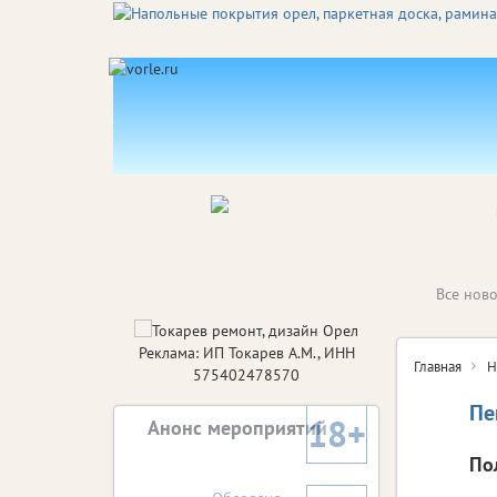
Все ново
Реклама: ИП Токарев А.М., ИНН
Главная
Н
575402478570
Пе
18+
Анонс мероприятий
По