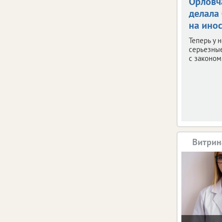
Орловч
делала
на ино
Теперь у 
серьезны
с законом
Витрин