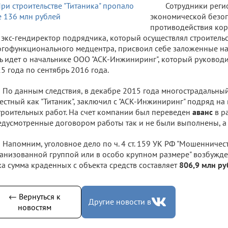
Сотрудники реги
экономической безоп
противодействия кор
 экс-гендиректор подрядчика, который осуществлял строитель
гофункционального медцентра, присвоил себе заложенные на
ь идет о начальнике ООО "АСК-Инжиниринг", который руковод
5 года по сентябрь 2016 года.
По данным следствия, в декабре 2015 года многострадальны
естный как "Титаник", заключил с "АСК-Инжиниринг" подряд н
троительных работ. На счет компании был переведен
аванс
в р
дусмотренные договором работы так и не были выполнены, а 
Напомним, уголовное дело по ч. 4 ст. 159 УК РФ "Мошенничес
анизованной группой или в особо крупном размере" возбужден
а сумма краденных с объекта средств составляет
806,9 млн ру
← Вернуться к
Другие новости в
новостям