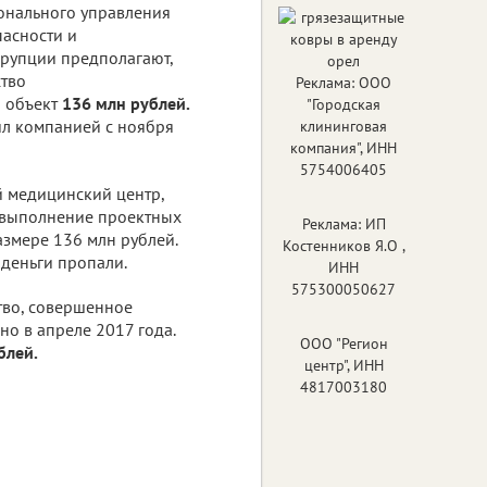
онального управления
асности и
рупции предполагают,
ство
Реклама: ООО
 объект
136 млн рублей.
"Городская
ил компанией с ноября
клининговая
компания", ИНН
5754006405
й медицинский центр,
а выполнение проектных
Реклама: ИП
азмере 136 млн рублей.
Костенников Я.О ,
деньги пропали.
ИНН
575300050627
тво, совершенное
о в апреле 2017 года.
ООО "Регион
блей.
центр", ИНН
4817003180