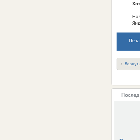
Хот
Нов
Янд
Печа
Вернуть
Послед