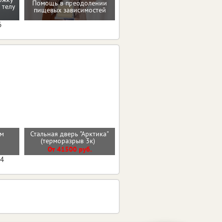
Помощь в преодолении
 телу
Проверенные пп-рецепты
пищевых зависимостей
6
см
Стальная дверь "Арктика"
Стальная дверь "Север"
(терморазрыв 3к)
(терморазрыв 3к)
От 41500 руб.
От 38900 руб.
04