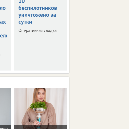
10
В Орле на
ло
беспилотников
Михалицына
уничтожено за
тушат гараж
ах
сутки
Пострадал мужчина,
пытавшийся
Оперативная сводка.
справиться с огнем
елей
самостоятельно.
и
ржку