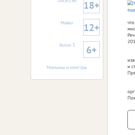
Обсессия
18+
что
Майкл
12+
мно
Реч
201
Холоп 3
6+
изв
и с
Миньоны и монстры
Пре
орг
Пок