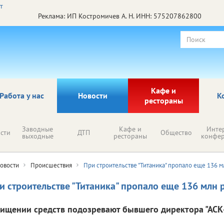
Реклама: ИП Костромичев А. Н. ИНН: 575207862800
Кафе и
Работа у нас
Новости
К
рестораны
Заводные
Кафе и
Инте
сти
ДТП
Общество
выходные
рестораны
конфе
овости
Происшествия
При строительстве "Титаника" пропало еще 136 
и строительстве "Титаника" пропало еще 136 млн 
хищении средств подозревают бывшего директора "АСК