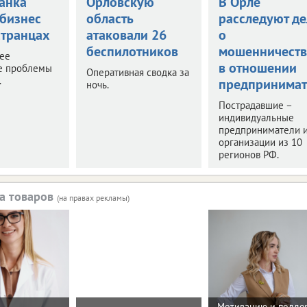
анка
Орловскую
В Орле
 бизнес
область
расследуют де
странцах
атаковали 26
о
беспилотников
мошенничеств
нее
в отношении
е проблемы
Оперативная сводка за
.
предпринимат
ночь.
Пострадавшие –
индивидуальные
предприниматели 
организации из 10
регионов РФ.
а товаров
(на правах рекламы)
Мотивацию и подде