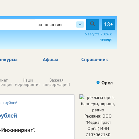
18+
по новостям
6 августа 2026 г.
четверг
онкурсы
Афиша
Справочник
Н
рнет-
Наши
Важная
Происшествия
Орел
Здоровье
комп
ренция
мероприятия
информация!
п
ре
млн рублей
рублей
Реклама: ООО
"Медиа Траст
Орёл", ИНН
-Инжиниринг".
7107062130