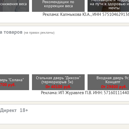
Рекомендации по
снижения веса
на пути к здоровью и
коррекции веса
мечты
Реклама: Калмыкова Ю.А., ИНН 57510462913
а товаров
(на правах рекламы)
Стальная дверь "Диксон"
Входная дверь 9
верь "Солана"
(терморазрыв 3к)
Концепт
700 руб.
От 40100 руб.
От 29800 руб.
Реклама: ИП Журавлев П.В. ИНН: 5716011144
.Директ