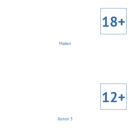
18+
Майкл
12+
Холоп 3