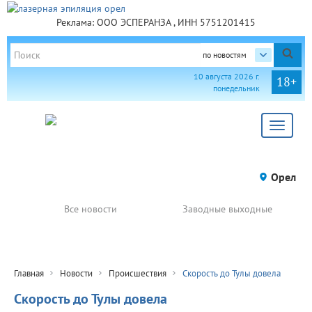
Реклама: ООО ЭСПЕРАНЗА , ИНН 5751201415
по новостям
10 августа 2026 г.
18+
понедельник
Toggle
navigat
Орел
Все новости
Заводные выходные
Главная
Новости
Происшествия
Скорость до Тулы довела
Скорость до Тулы довела