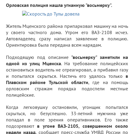
Орловская полиция нашла угнанную "восьмерку".
Житель Мценского района припарковал машину на ночь
у своего частного дома. Утром его ВАЗ-2108 исчез.
Автовладелец сразу написал заявление в полицию.
Ориентировка была передана всем нарядам.
Подходящую под описание
"восьмерку" заметили на
одной из улиц Мценска
. На требование полицейских
остановиться водитель не отреагировал, а прибавил газу
и попытался скрыться. Настичь его удалось только
в
Плавском районе Тульской области
, где на помощь
орловским стражам порядка подоспели местные
полицейские.
Когда легковушку остановили, угонщик попытался
скрыться, но безуспешно. 33-летний мужчина уже
попадал в поле зрения оперативников. Его также
подозревают
в угоне ВАЗ-2105, совершенном около
недели назад
, сообщает пресс-служба УМВД России по