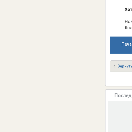
Майкл
12+
Хот
Нов
Холоп 3
6+
Янд
Печа
Миньоны и монстры
Вернуть
Послед