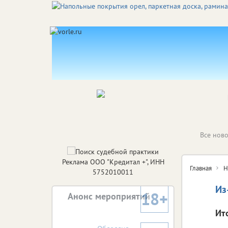
Все ново
Главная
Н
Из
Ит