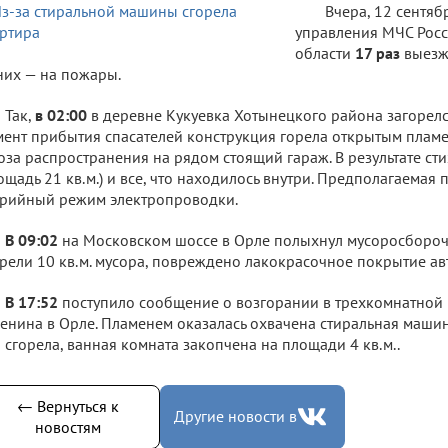
Вчера, 12 сентяб
управления МЧС Рос
области
17 раз
выезж
них — на пожары.
Так,
в 02:00
в деревне Кукуевка Хотынецкого района загорелс
ент прибытия спасателей конструкция горела открытым пламе
оза распространения на рядом стоящий гараж. В результате ст
ощадь 21 кв.м.) и все, что находилось внутри. Предполагаемая
рийный режим электропроводки.
В 09:02
на Московском шоссе в Орле полыхнул мусоросбороч
рели 10 кв.м. мусора, повреждено лакокрасочное покрытие ав
В 17:52
поступило сообщение о возгорании в трехкомнатной к
енина в Орле. Пламенем оказалась охвачена стиральная машин
 сгорела, ванная комната закопчена на площади 4 кв.м..
← Вернуться к
Другие новости в
новостям