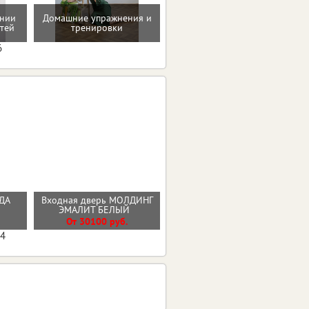
ении
Домашние упражнения и
Рекомендации по
тей
тренировки
коррекции веса
6
РДА
Входная дверь МОЛДИНГ
Входная дверь КАНТРИ
ЭМАЛИТ БЕЛЫЙ
От 29800 руб.
От 30100 руб.
04