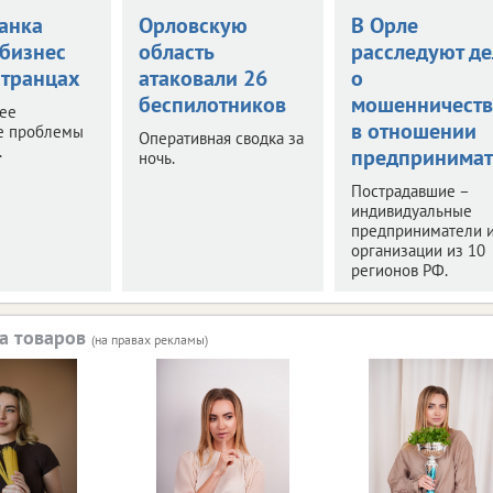
анка
Орловскую
В Орле
 бизнес
область
расследуют де
странцах
атаковали 26
о
беспилотников
мошенничеств
нее
в отношении
е проблемы
Оперативная сводка за
.
предпринимат
ночь.
Пострадавшие –
индивидуальные
предприниматели 
организации из 10
регионов РФ.
а товаров
(на правах рекламы)