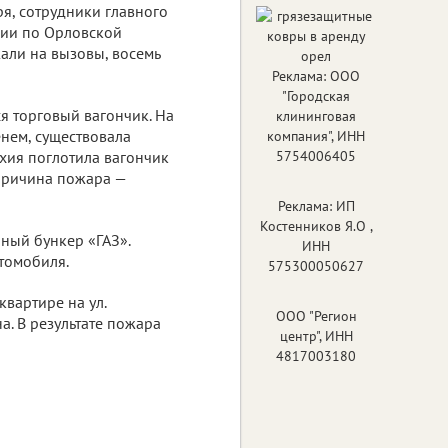
ря, сотрудники главного
"Городская
сии по Орловской
клининговая
али на вызовы, восемь
компания", ИНН
5754006405
я торговый вагончик. На
Реклама: ИП
нем, существовала
Костенников Я.О ,
ихия поглотила вагончик
ИНН
 причина пожара —
575300050627
ООО "Регион
ный бункер «ГАЗ».
центр", ИНН
томобиля.
4817003180
вартире на ул.
а. В результате пожара