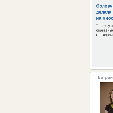
Орловч
делала
на ино
Теперь у 
серьезны
с законом
Витрин