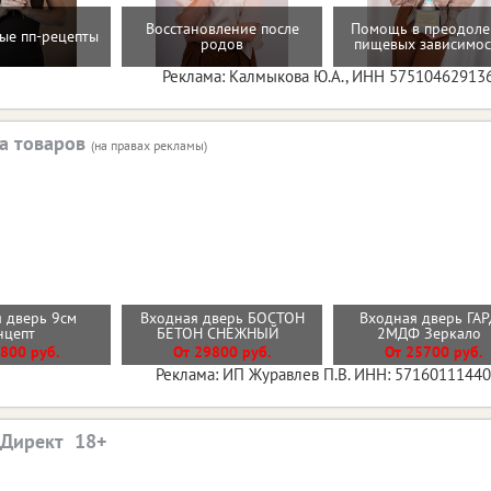
Восстановление после
Помощь в преодол
ые пп-рецепты
родов
пищевых зависимос
Реклама: Калмыкова Ю.А., ИНН 57510462913
а товаров
(на правах рекламы)
 дверь 9см
Входная дверь БОСТОН
Входная дверь ГА
нцепт
БЕТОН СНЕЖНЫЙ
2МДФ Зеркало
800 руб.
От 29800 руб.
От 25700 руб.
Реклама: ИП Журавлев П.В. ИНН: 5716011144
.Директ