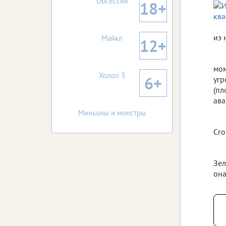
из 
мом
угр
(пл
ава
Реклама: ИП Токарев А.М., ИНН
Сго
575402478570
18+
Анонс мероприятий
Зел
она
Обсессия
18+