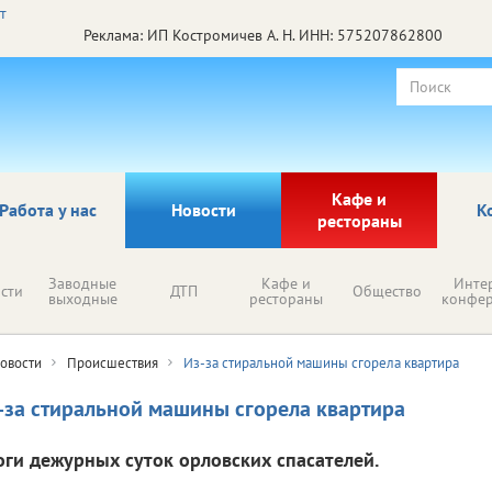
Реклама: ИП Александрова Е.В., ИНН 572004506826
Кафе и
Работа у нас
Новости
К
рестораны
Заводные
Кафе и
Инте
сти
ДТП
Общество
выходные
рестораны
конфе
овости
Происшествия
Из-за стиральной машины сгорела квартира
-за стиральной машины сгорела квартира
оги дежурных суток орловских спасателей.