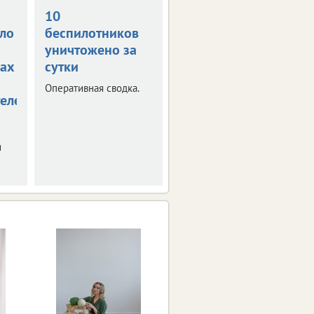
10
В Орле на
ло
беспилотников
Михалицына
уничтожено за
тушат гараж
ах
сутки
Пострадал мужчина,
пытавшийся
Оперативная сводка.
справиться с огнем
елей
самостоятельно.
и