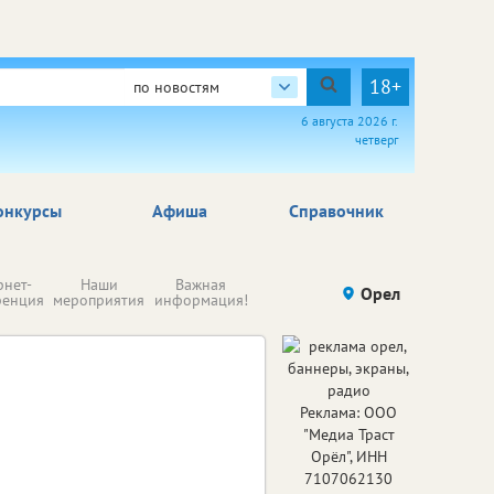
18+
по новостям
6 августа 2026 г.
четверг
онкурсы
Афиша
Справочник
Н
рнет-
Наши
Важная
Происшествия
Орел
Здоровье
комп
ренция
мероприятия
информация!
п
ре
Реклама: ООО
"Медиа Траст
Орёл", ИНН
7107062130
Реклама: ООО