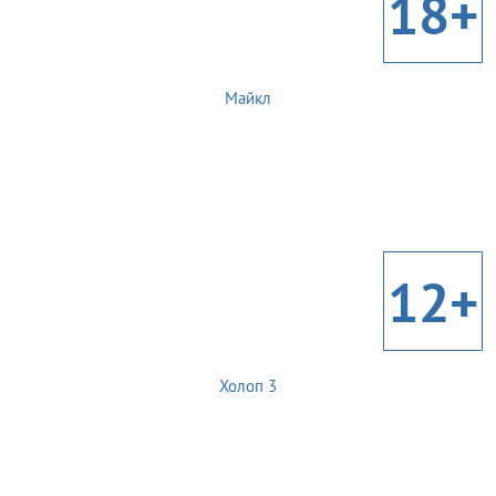
18+
Майкл
12+
Холоп 3