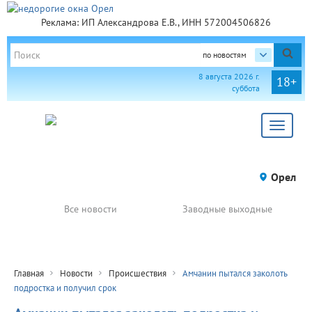
Реклама: ИП Александрова Е.В., ИНН 572004506826
по новостям
8 августа 2026 г.
18+
суббота
Toggle
navigat
Орел
Все новости
Заводные выходные
Главная
Новости
Происшествия
Амчанин пытался заколоть
подростка и получил срок